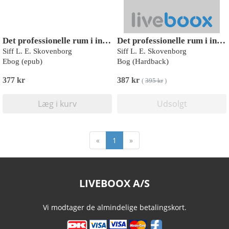
Det professionelle rum i individuel psykomotorisk terapi
Det professionelle rum i individuel psykomotorisk terapi
Siff L. E. Skovenborg
Siff L. E. Skovenborg
Ebog (epub)
Bog (Hardback)
377 kr
387 kr
(
395 kr
)
Læg i kurv
Udsolgt
«
1
»
LIVEBOOX A/S
Vi modtager de almindelige betalingskort.