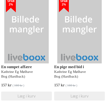
SPAR
SPAR
2%
2%
En sumpet affære
En pige med bid i
Kathrine Eg Mølhave
Kathrine Eg Mølhave
Bog (Hardback)
Bog (Hardback)
157 kr
157 kr
(
160 kr
)
(
160 kr
)
Læg i kurv
Læg i kurv