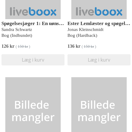
Spøgelsesjæger 1: En uønsket arv
Ester Lemlæster og spøgelsesjagten på Assistensen
Sandra Schwartz
Jonas Kleinschmidt
Bog (Indbundet)
Bog (Hardback)
126 kr
136 kr
(
150 kr
)
(
150 kr
)
Læg i kurv
Læg i kurv