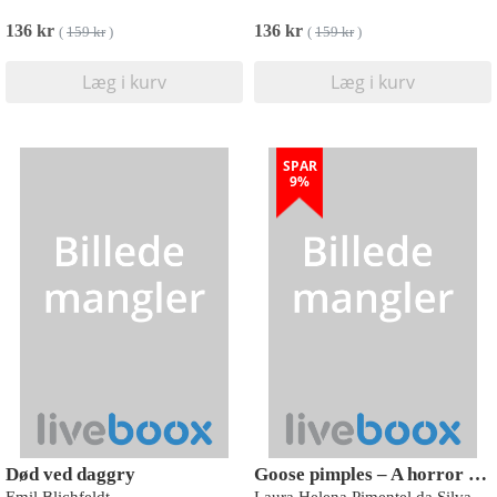
136 kr
136 kr
(
159 kr
)
(
159 kr
)
Læg i kurv
Læg i kurv
SPAR
9%
Død ved daggry
Goose pimples – A horror story from Greenland