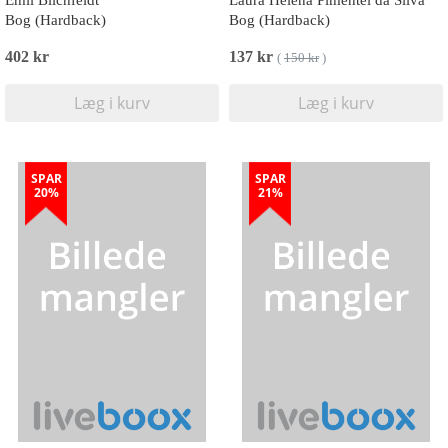
Emil Blichfeldt
Laura Helena Pimentel da Silva
Bog (Hardback)
Bog (Hardback)
402 kr
137 kr
(
150 kr
)
Læg i kurv
Læg i kurv
SPAR
SPAR
20%
21%