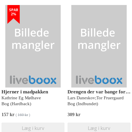
SPAR
2%
Hjerner i madpakken
Drengen der var bange for det meste
Kathrine Eg Mølhave
Lars Daneskov;Tor Fruergaard
Bog (Hardback)
Bog (Indbundet)
157 kr
309 kr
(
160 kr
)
Læg i kurv
Læg i kurv