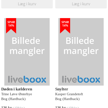
Læg i kurv
Læg i kurv
SPAR
SPAR
14%
14%
Døden i kælderen
Snylter
Trine Løve Østerbye
Kasper Grandetoft
Bog (Hardback)
Bog (Hardback)
136 kr
136 kr