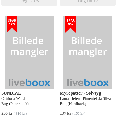
Læg i kurv
Læg i kurv
SPAR
SPAR
17%
9%
SUNDIAL
Myrepatter - Sølvsyg
Catriona Ward
Laura Helena Pimentel da Silva
Bog (Paperback)
Bog (Hardback)
256 kr
137 kr
(
310 kr
)
(
150 kr
)