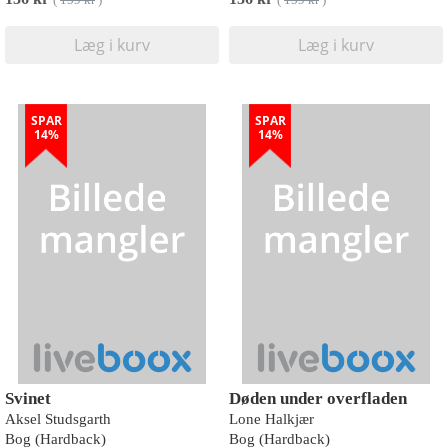
(
159 kr
)
(
159 kr
)
Læg i kurv
Læg i kurv
SPAR
SPAR
14%
14%
Svinet
Døden under overfladen
Aksel Studsgarth
Lone Halkjær
Bog (Hardback)
Bog (Hardback)