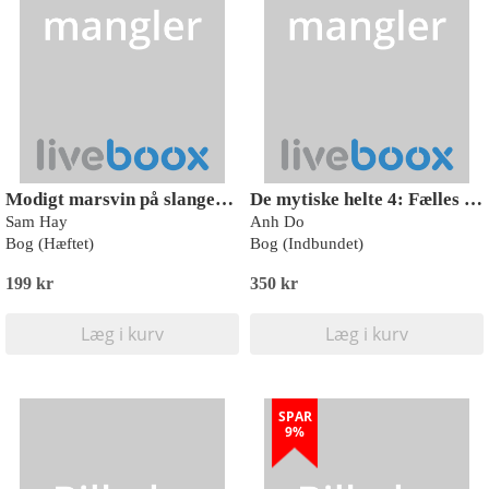
Modigt marsvin på slangejagt
De mytiske helte 4: Fælles front
Sam Hay
Anh Do
Bog (Hæftet)
Bog (Indbundet)
199 kr
350 kr
Læg i kurv
Læg i kurv
SPAR
9%