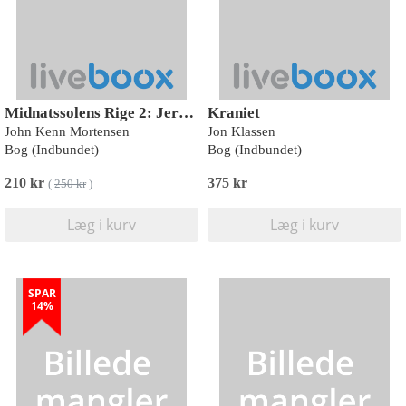
Midnatssolens Rige 2: Jernbjerget og Måneøen
Kraniet
John Kenn Mortensen
Jon Klassen
Bog (Indbundet)
Bog (Indbundet)
210 kr
375 kr
(
250 kr
)
Læg i kurv
Læg i kurv
SPAR
14%