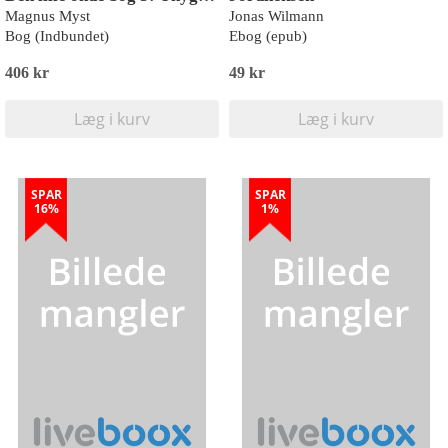
Magnus Myst
Jonas Wilmann
Bog (Indbundet)
Ebog (epub)
406 kr
49 kr
Læg i kurv
Læg i kurv
SPAR
SPAR
16%
1%