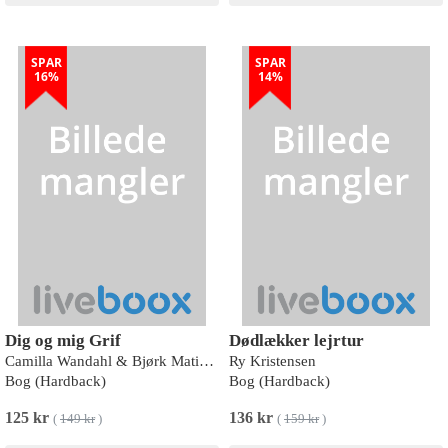
SPAR
SPAR
16%
14%
Dig og mig Grif
Dødlækker lejrtur
Camilla Wandahl & Bjørk Matias Friis
Ry Kristensen
Bog (Hardback)
Bog (Hardback)
125 kr
136 kr
(
149 kr
)
(
159 kr
)