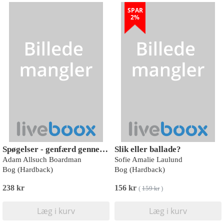
SPAR
2%
Spøgelser - genfærd gennem historien
Slik eller ballade?
Adam Allsuch Boardman
Sofie Amalie Laulund
Bog (Hardback)
Bog (Hardback)
238 kr
156 kr
(
159 kr
)
Læg i kurv
Læg i kurv