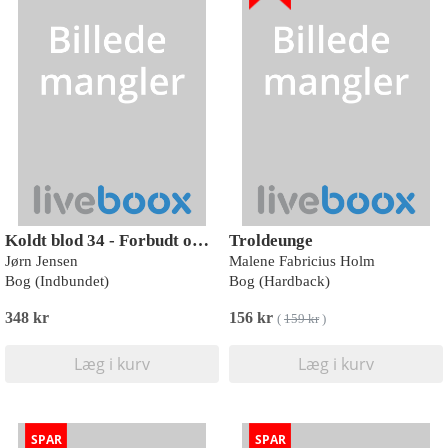
Koldt blod 34 - Forbudt område, Rød Læseklub
Troldeunge
Jørn Jensen
Malene Fabricius Holm
Bog (Indbundet)
Bog (Hardback)
348 kr
156 kr
(
159 kr
)
Læg i kurv
Læg i kurv
SPAR
SPAR