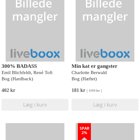
300% BADASS
Min kat er gangster
Emil Blichfeldt, René Toft
Charlotte Berwald
Bog (Hardback)
Bog (Hæftet)
402 kr
181 kr
(
199 kr
)
Læg i kurv
Læg i kurv
SPAR
2%