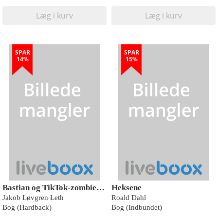
Læg i kurv
Læg i kurv
SPAR
SPAR
14%
15%
Bastian og TikTok-zombierne
Heksene
Jakob Løvgren Leth
Roald Dahl
Bog (Hardback)
Bog (Indbundet)