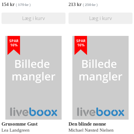
154 kr
213 kr
(
179 kr
)
(
250 kr
)
Læg i kurv
Læg i kurv
SPAR
SPAR
16%
16%
Grusomme Gust
Den blinde nonne
Lea Landgreen
Michael Næsted Nielsen