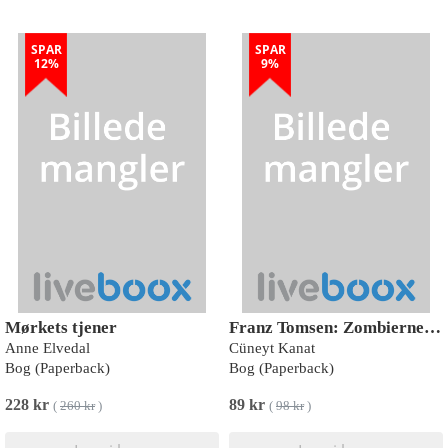
SPAR
SPAR
12%
9%
Mørkets tjener
Franz Tomsen: Zombiernes skræk
Anne Elvedal
Cüneyt Kanat
Bog (Paperback)
Bog (Paperback)
228 kr
89 kr
(
260 kr
)
(
98 kr
)