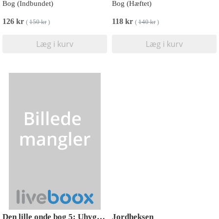
Bog (Indbundet)
Bog (Hæftet)
126 kr
118 kr
(
150 kr
)
(
140 kr
)
Læg i kurv
Læg i kurv
Den lille onde bog 5: Uhyggeligt magisk!
Jordheksen