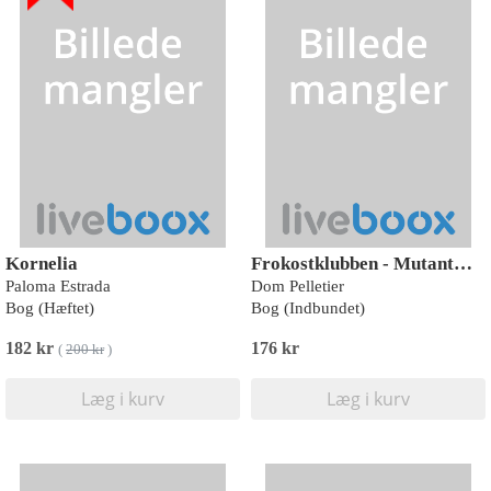
Kornelia
Frokostklubben - Mutantmusen fra det ydre rum
Paloma Estrada
Dom Pelletier
Bog (Hæftet)
Bog (Indbundet)
182 kr
176 kr
(
200 kr
)
Læg i kurv
Læg i kurv