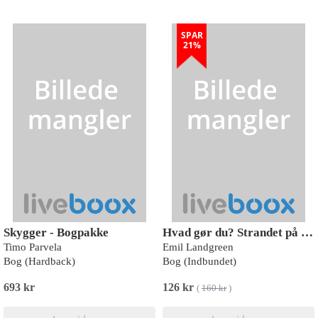
SPAR
21%
Skygger - Bogpakke
Hvad gør du? Strandet på Paradisøen
Timo Parvela
Emil Landgreen
Bog (Hardback)
Bog (Indbundet)
693 kr
126 kr
(
160 kr
)