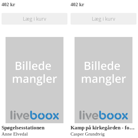
402 kr
402 kr
Læg i kurv
Læg i kurv
Spøgelsesstationen
Kamp på kirkegården - fortællinger fra Væmslev, Rød Læseklub
Anne Elvedal
Casper Grundtvig