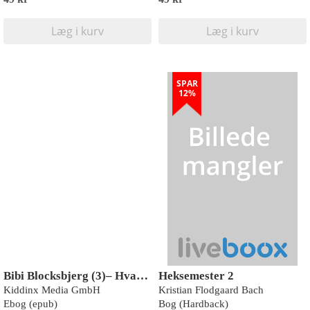
Læg i kurv
Læg i kurv
SPAR
12%
Bibi Blocksbjerg (3)– Hvad i alverden er der galt med far?
Heksemester 2
Kiddinx Media GmbH
Kristian Flodgaard Bach
Ebog (epub)
Bog (Hardback)