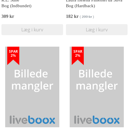
R.L. Stine
Laura Helena Pimentel da Silva
Bog (Indbundet)
Bog (Hardback)
309 kr
182 kr
(
200 kr
)
Læg i kurv
Læg i kurv
SPAR
SPAR
2%
2%