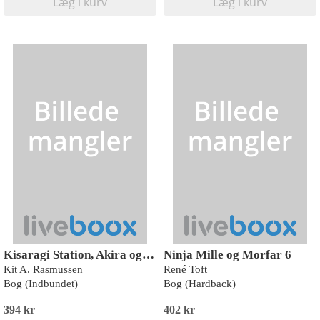
Læg i kurv
Læg i kurv
Kisaragi Station, Akira og Toto 2, NEURO, Læseklub
Ninja Mille og Morfar 6
Kit A. Rasmussen
René Toft
Bog (Indbundet)
Bog (Hardback)
394 kr
402 kr