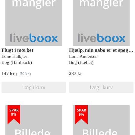
Flugt i mørket
Hjælp, min nabo er et spøgelse!
Lone Halkjær
Lona Andersen
Bog (Hardback)
Bog (Hæftet)
147 kr
287 kr
(
150 kr
)
Læg i kurv
Læg i kurv
SPAR
SPAR
9%
9%