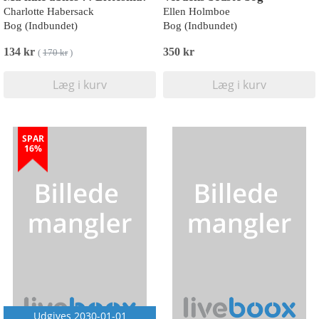
Charlotte Habersack
Ellen Holmboe
Bog (Indbundet)
Bog (Indbundet)
134 kr
350 kr
(
170 kr
)
Læg i kurv
Læg i kurv
SPAR
16%
Udgives 2030-01-01