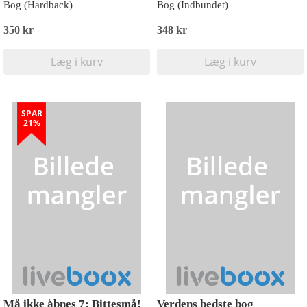
Bog (Hardback)
Bog (Indbundet)
350 kr
348 kr
Læg i kurv
Læg i kurv
SPAR
21%
Må ikke åbnes 7: Bittesmå!
Verdens bedste bog