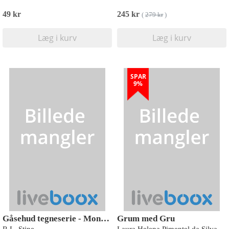
49 kr
245 kr
(
279 kr
)
Læg i kurv
Læg i kurv
SPAR
9%
Gåsehud tegneserie - Monsterblod
Grum med Gru