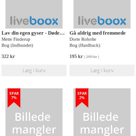
Lav din egen gyser - Dødens villa
Gå aldrig med fremmede
Mette Finderup
Dorte Roholte
Bog (Indbundet)
Bog (Hardback)
322 kr
195 kr
(
209 kr
)
Læg i kurv
Læg i kurv
SPAR
SPAR
7%
2%