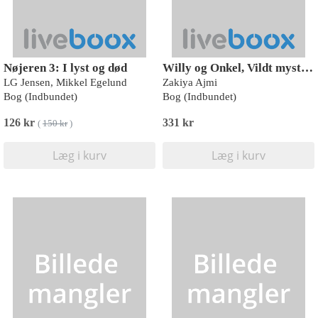
Nøjeren 3: I lyst og død
Willy og Onkel, Vildt mystiske bølger, Blå Læseklub
LG Jensen, Mikkel Egelund
Zakiya Ajmi
Bog (Indbundet)
Bog (Indbundet)
126 kr
331 kr
(
150 kr
)
Læg i kurv
Læg i kurv