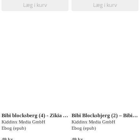
Læg i kurv
Læg i kurv
Bibi blocksberg (4) - Zikia Alarm
Bibi Blocksbjerg (2) – Bibi og Isheksen
Kiddinx Media GmbH
Kiddinx Media GmbH
Ebog (epub)
Ebog (epub)
49 kr
49 kr