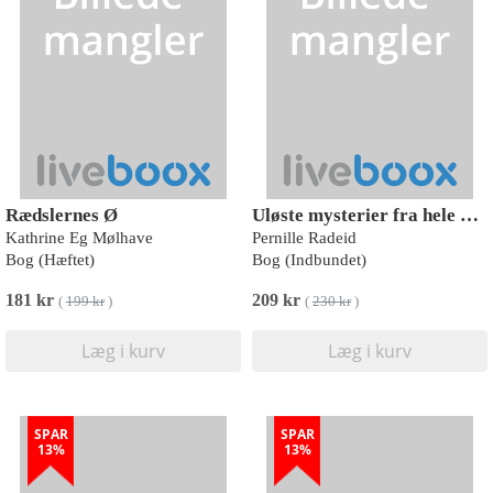
Rædslernes Ø
Uløste mysterier fra hele verden
Kathrine Eg Mølhave
Pernille Radeid
Bog (Hæftet)
Bog (Indbundet)
181 kr
209 kr
(
199 kr
)
(
230 kr
)
Læg i kurv
Læg i kurv
SPAR
SPAR
13%
13%