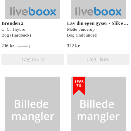
Brønden 2
Lav din egen gyser - Slik eller ballade?
C. C. Thybro
Mette Finderup
Bog (Hardback)
Bog (Indbundet)
236 kr
322 kr
(
269 kr
)
Læg i kurv
Læg i kurv
SPAR
7%