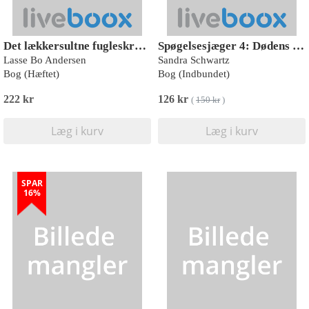
Det lækkersultne fugleskræmsel
Spøgelsesjæger 4: Dødens portal
Lasse Bo Andersen
Sandra Schwartz
Bog (Hæftet)
Bog (Indbundet)
222 kr
126 kr
(
150 kr
)
Læg i kurv
Læg i kurv
SPAR
16%