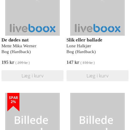
De dødes nat
Slik eller ballade
Mette Mika Werner
Lone Halkjær
Bog (Hardback)
Bog (Hardback)
195 kr
147 kr
(
209 kr
)
(
150 kr
)
Læg i kurv
Læg i kurv
SPAR
2%