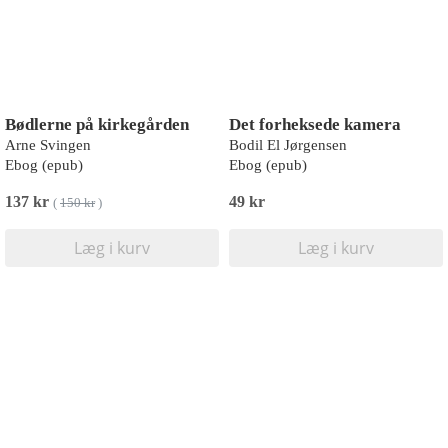
Bødlerne på kirkegården
Det forheksede kamera
Arne Svingen
Bodil El Jørgensen
Ebog (epub)
Ebog (epub)
137 kr
49 kr
(
150 kr
)
Læg i kurv
Læg i kurv