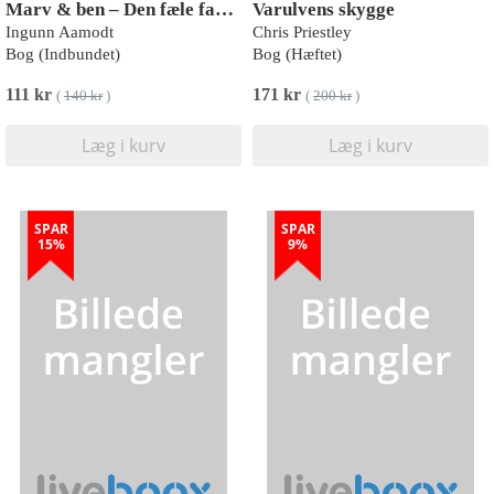
Marv & ben – Den fæle fanden
Varulvens skygge
Ingunn Aamodt
Chris Priestley
Bog (Indbundet)
Bog (Hæftet)
111 kr
171 kr
(
140 kr
)
(
200 kr
)
Læg i kurv
Læg i kurv
SPAR
SPAR
15%
9%