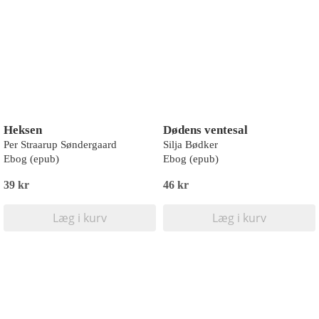
Heksen
Dødens ventesal
Per Straarup Søndergaard
Silja Bødker
Ebog (epub)
Ebog (epub)
39 kr
46 kr
Læg i kurv
Læg i kurv