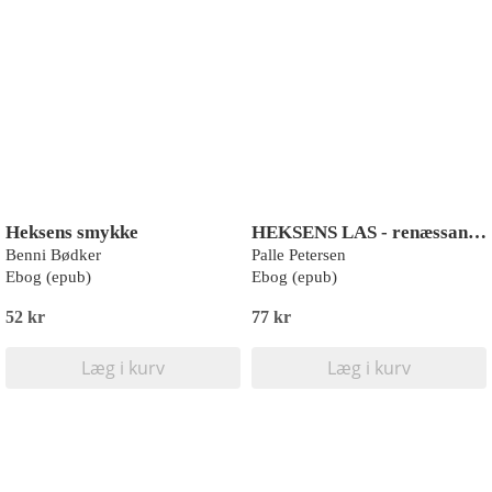
Heksens smykke
HEKSENS LAS - renæssancen
Benni Bødker
Palle Petersen
Ebog (epub)
Ebog (epub)
52 kr
77 kr
Læg i kurv
Læg i kurv