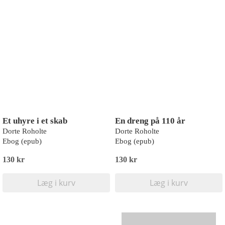
Et uhyre i et skab
En dreng på 110 år
Dorte Roholte
Dorte Roholte
Ebog (epub)
Ebog (epub)
130 kr
130 kr
Læg i kurv
Læg i kurv