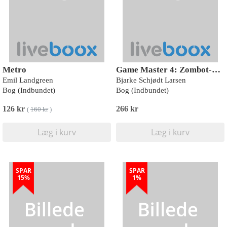
Metro
Game Master 4: Zombot-krigen
Emil Landgreen
Bjarke Schjødt Larsen
Bog (Indbundet)
Bog (Indbundet)
126 kr
266 kr
(
160 kr
)
Læg i kurv
Læg i kurv
SPAR
SPAR
15%
1%