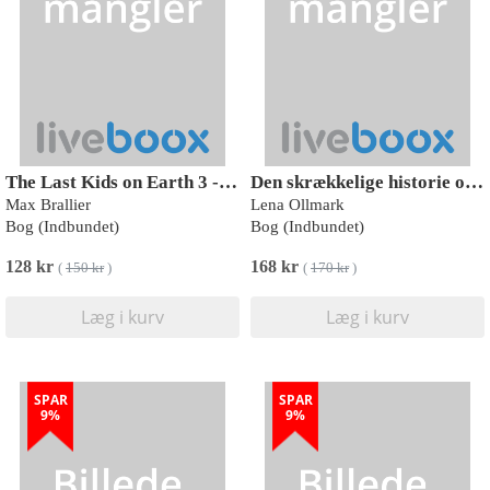
The Last Kids on Earth 3 - Mareridtskongen
Den skrækkelige historie om Hende den lille
Max Brallier
Lena Ollmark
Bog (Indbundet)
Bog (Indbundet)
128 kr
168 kr
(
150 kr
)
(
170 kr
)
Læg i kurv
Læg i kurv
SPAR
SPAR
9%
9%