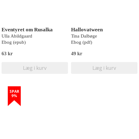
Eventyret om Rusalka
Hallovatween
Ulla Abildgaard
Tina Dalbøge
Ebog (epub)
Ebog (pdf)
63 kr
49 kr
Læg i kurv
Læg i kurv
SPAR
9%