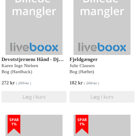
Devotstjernens Hånd - Djævlepassagen 2
Fjeldgænger
Karen Inge Nielsen
Julie Clausen
Bog (Hardback)
Bog (Hæftet)
272 kr
182 kr
(
299 kr
)
(
200 kr
)
Læg i kurv
Læg i kurv
SPAR
SPAR
1%
1%