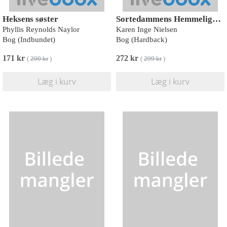
Heksens søster
Sortedammens Hemmeligheder - Djævlepassagen 1
Phyllis Reynolds Naylor
Karen Inge Nielsen
Bog (Indbundet)
Bog (Hardback)
171 kr
272 kr
(
200 kr
)
(
299 kr
)
Læg i kurv
Læg i kurv