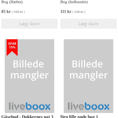
Bog (Hæftet)
Bog (Indbundet)
85 kr
111 kr
(
100 kr
)
(
130 kr
)
Læg i kurv
Læg i kurv
SPAR
15%
Gåsehud - Dukkernes nat 3
Den lille onde bog 1