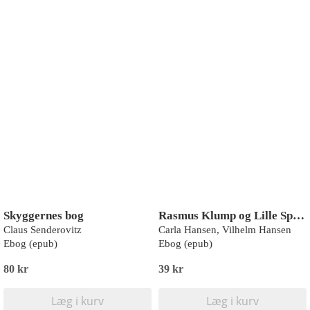
Skyggernes bog
Rasmus Klump og Lille Spøjs
Claus Senderovitz
Carla Hansen, Vilhelm Hansen
Ebog (epub)
Ebog (epub)
80 kr
39 kr
Læg i kurv
Læg i kurv