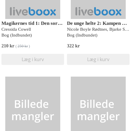
Magikernes tid 1: Den sorte fjer
De unge helte 2: Kampen mod PYRE
Cressida Cowell
Nicole Boyle Rødtnes, Bjarke Schjødt Larsen
Bog (Indbundet)
Bog (Indbundet)
210 kr
322 kr
(
250 kr
)
Læg i kurv
Læg i kurv