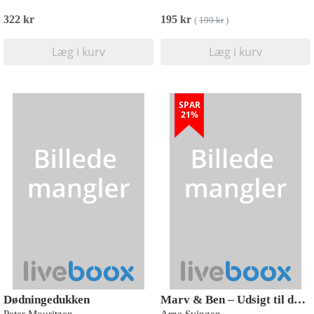
322 kr
195 kr
(
199 kr
)
Læg i kurv
Læg i kurv
SPAR
21%
Dødningedukken
Marv & Ben – Udsigt til døden