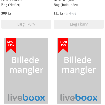
Peter Mouritzen
Arne Svingen
Bog (Hæftet)
Bog (Indbundet)
309 kr
111 kr
(
140 kr
)
Læg i kurv
Læg i kurv
SPAR
SPAR
21%
15%