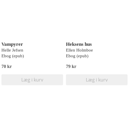
Vampyrer
Heksens hus
Helle Jefsen
Ellen Holmboe
Ebog (epub)
Ebog (epub)
70 kr
79 kr
Læg i kurv
Læg i kurv