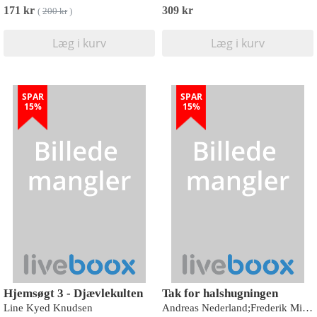
171 kr
309 kr
(
200 kr
)
Læg i kurv
Læg i kurv
SPAR
SPAR
15%
15%
Hjemsøgt 3 - Djævlekulten
Tak for halshugningen
Line Kyed Knudsen
Andreas Nederland;Frederik Michael Hansen