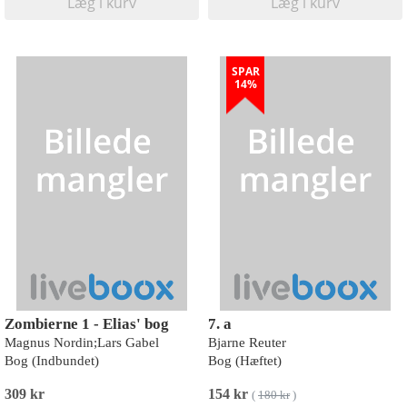
Læg i kurv
Læg i kurv
SPAR
14%
Zombierne 1 - Elias' bog
7. a
Magnus Nordin;Lars Gabel
Bjarne Reuter
Bog (Indbundet)
Bog (Hæftet)
309 kr
154 kr
(
180 kr
)