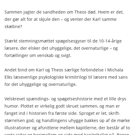
Sammen jagter de sandheden om Theos død. Hvem er det,
der gør alt for at skjule den – og venter der Karl samme
skæbne?
Stærkt stemningsmættet spøgelsesgyser til de 10-14-årige
læsere, der elsker det uhyggelige, det overnaturlige – og
fortællinger om venskab og svigt.
Andet bind om Karl og Theos særlige forbindelse i Michala
Elks læsevenlige psykologiske krimitrilogi til læsere med sans
for det uhyggelige og overnaturlige.
Velskrevet spændings- og spøgelseshistorie med et lille drys
humor. Plottet er virkelig godt skruet sammen, og man er
fanget ind i historien fra første side. Sproget er let, skrift-
størrelsen god, og handlingens uhygge bakkes op af de mørke
illustrationer og afsnittene mellem kapitlerne, der består af to
sorte sider og herimellem en side med kapiteltallet på. Bogen