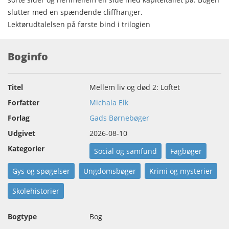
slutter med en spændende cliffhanger.
Lektørudtalelsen på første bind i trilogien
Boginfo
Titel
Mellem liv og død 2: Loftet
Forfatter
Michala Elk
Forlag
Gads Børnebøger
Udgivet
2026-08-10
Kategorier
Social og samfund
Fagbøger
Gys og spøgelser
Ungdomsbøger
Krimi og mysterier
Skolehistorier
Bogtype
Bog