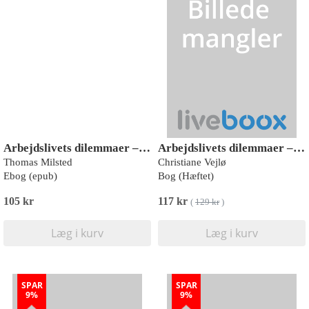
Arbejdslivets dilemmaer – STRESS
Arbejdslivets dilemmaer – AI
Thomas Milsted
Christiane Vejlø
Ebog (epub)
Bog (Hæftet)
105 kr
117 kr
(
129 kr
)
Læg i kurv
Læg i kurv
SPAR
SPAR
9%
9%