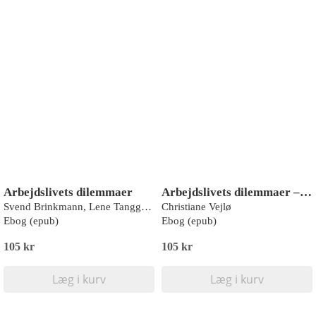
Arbejdslivets dilemmaer
Arbejdslivets dilemmaer – AI
Svend Brinkmann, Lene Tanggaard, Joel Haviv
Christiane Vejlø
Ebog (epub)
Ebog (epub)
105 kr
105 kr
Læg i kurv
Læg i kurv