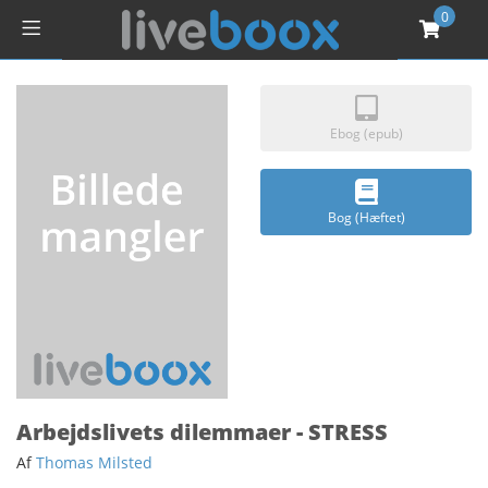
0
Ebog (epub)
Bog (Hæftet)
Arbejdslivets dilemmaer - STRESS
Af
Thomas Milsted