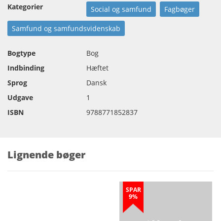
Kategorier
Social og samfund
Fagbøger
Samfund og samfundsvidenskab
Bogtype
Bog
Indbinding
Hæftet
Sprog
Dansk
Udgave
1
ISBN
9788771852837
Lignende bøger
SPAR
9%