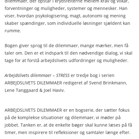
dilemmaer, der opstår i krydsfelterne mellem krav og vilkår,
forventninger og muligheder, systemer og mennesker. Han
viser, hvordan psykologisering, magt, autonomi og mening
skaber spændinger, som individuelle løsninger sjældent kan
rumme.
Bogen giver sprog til de dilemmaer, mange mærker, men få
taler om. Den er et indspark til den nødvendige dialog, vi skal
tage for at forstå arbejdslivets udfordringer og muligheder.
Arbejdslivets dilemmaer – STRESS
er tredje bog i serien
ARBEJDSLIVETS DILEMMAER redigeret af Svend Brinkmann,
Lene Tanggaard & Joel Haviv.
ARBEJDSLIVETS DILEMMAER er en bogserie, der sætter fokus
på de komplekse situationer og dilemmaer, vi møder på
jobbet. Tanken er, at de enkelte bøger skal kunne læses på få
timer, men inspirere til refleksioner og samtaler længe efter.