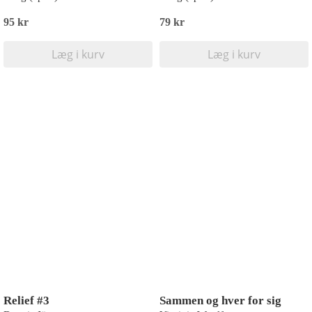
95 kr
79 kr
Læg i kurv
Læg i kurv
Relief #3
Sammen og hver for sig