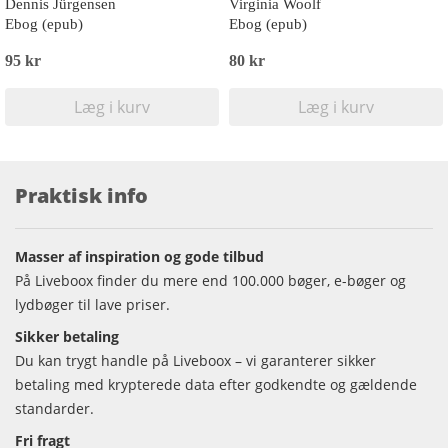
Dennis Jürgensen
Virginia Woolf
Ebog (epub)
Ebog (epub)
95 kr
80 kr
Læg i kurv
Læg i kurv
Praktisk info
Masser af inspiration og gode tilbud
På Liveboox finder du mere end 100.000 bøger, e-bøger og
lydbøger til lave priser.
Sikker betaling
Du kan trygt handle på Liveboox – vi garanterer sikker
betaling med krypterede data efter godkendte og gældende
standarder.
Fri fragt