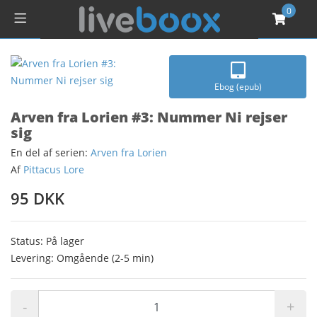
0
Ebog (epub)
Arven fra Lorien #3: Nummer Ni rejser
sig
En del af serien:
Arven fra Lorien
Af
Pittacus Lore
95 DKK
Status: På lager
Levering: Omgående (2-5 min)
-
+