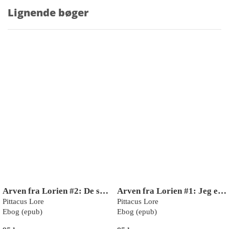
Lignende bøger
Arven fra Lorien #2: De seks garder
Arven fra Lorien #1: Jeg er Nummer Fire
Pittacus Lore
Pittacus Lore
Ebog (epub)
Ebog (epub)