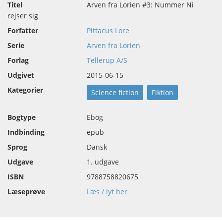
Titel
Arven fra Lorien #3: Nummer Ni
rejser sig
Forfatter
Pittacus Lore
Serie
Arven fra Lorien
Forlag
Tellerup A/S
Udgivet
2015-06-15
Kategorier
Science fiction
Fiktion
Bogtype
Ebog
Indbinding
epub
Sprog
Dansk
Udgave
1. udgave
ISBN
9788758820675
Læseprøve
Læs / lyt her