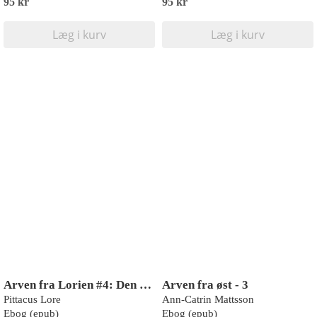
95 kr
95 kr
Læg i kurv
Læg i kurv
Arven fra Lorien #4: Den fortabte Fem
Arven fra øst - 3
Pittacus Lore
Ann-Catrin Mattsson
Ebog (epub)
Ebog (epub)