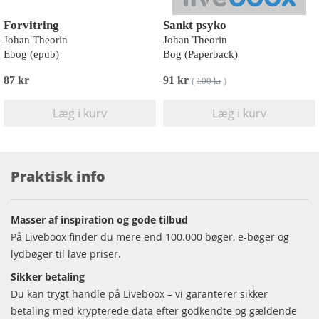
Forvitring
Sankt psyko
Johan Theorin
Johan Theorin
Ebog (epub)
Bog (Paperback)
87 kr
91 kr
(
100 kr
)
Læg i kurv
Læg i kurv
Praktisk info
Masser af inspiration og gode tilbud
På Liveboox finder du mere end 100.000 bøger, e-bøger og
lydbøger til lave priser.
Sikker betaling
Du kan trygt handle på Liveboox – vi garanterer sikker
betaling med krypterede data efter godkendte og gældende