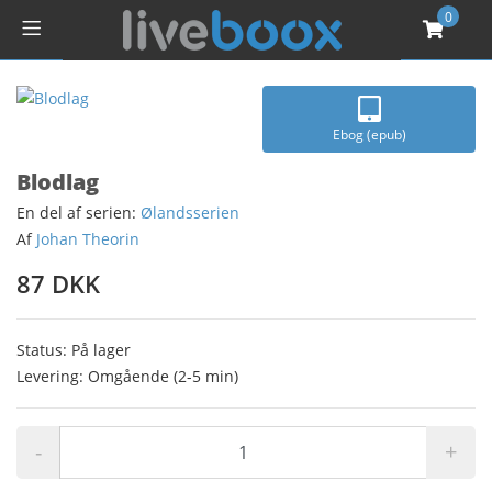
0
Ebog (epub)
Blodlag
En del af serien:
Ølandsserien
Af
Johan Theorin
87 DKK
Status: På lager
Levering: Omgående (2-5 min)
-
+