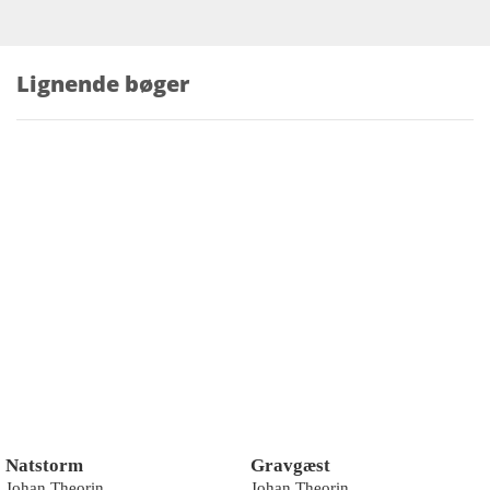
Lignende bøger
Natstorm
Gravgæst
Johan Theorin
Johan Theorin