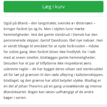
Læg i kurv
Også på Øland – den langstrakte, svenske ø i Østersøen –
bringer foråret lys og liv. Men i idyllen lurer mørke
hemmeligheder. Ved det gamle stenbrud i Stenvik har den
pensionerede skipper, Gerlof Davidsson, fået nye naboer. Han
er vendt tilbage til området for at nyde forårssolen – måske
for sidste gang. Men foråret bliver ikke fredfyldt, for i takt
med at sneen smelter, blotlægges gamle hemmeligheder.
Desuden har et par af tilflytterne ikke respekteret øens
uskrevne regler – de har bygget deres villaer ved stenbruddet
alt for tæt på grænsen til den røde aflejring i kalkstensklippen,
blodlaget, og den grænse har altid betydet ulykke. Blodlag er
en del af Johan Theorins på en gang urovækkende og intense
Ølandskvartet. Bogen kan læses uafhængigt af de andre
bøger i serien.