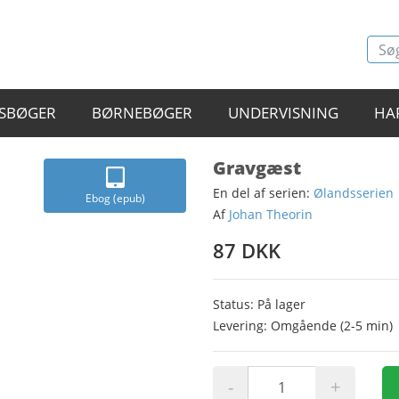
SBØGER
BØRNEBØGER
UNDERVISNING
HA
Gravgæst
En del af serien:
Ølandsserien
Ebog (epub)
Af
Johan Theorin
87 DKK
Status: På lager
Levering: Omgående (2-5 min)
-
+