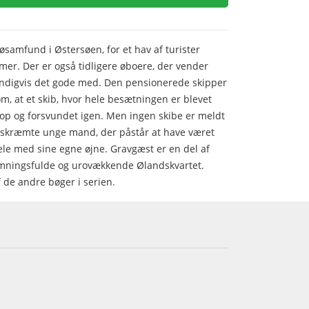
e øsamfund i Østersøen, for et hav af turister
ommer. Der er også tidligere øboere, der vender
endigvis det gode med. Den pensionerede skipper
m, at et skib, hvor hele besætningen er blevet
 op og forsvundet igen. Men ingen skibe er meldt
opskræmte unge mand, der påstår at have været
ele med sine egne øjne. Gravgæst er en del af
emningsfulde og urovækkende Ølandskvartet.
de andre bøger i serien.