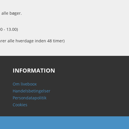
 alle bøger.
0 - 13.00)
arer alle hverdage inden 48 timer)
INFORMATION
Om liveboox
Handelsbetingelser
Persondatapolitik
Cookies