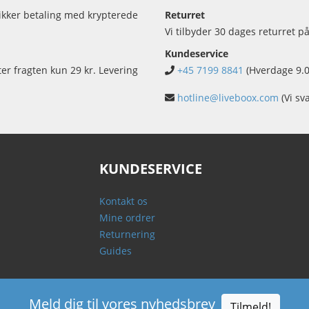
sikker betaling med krypterede
Returret
Vi tilbyder 30 dages returret på
Kundeservice
ter fragten kun 29 kr. Levering
+45 7199 8841
(Hverdage 9.0
hotline@liveboox.com
(Vi sv
KUNDESERVICE
Kontakt os
Mine ordrer
Returnering
Guides
Meld dig til vores nyhedsbrev
Tilmeld!