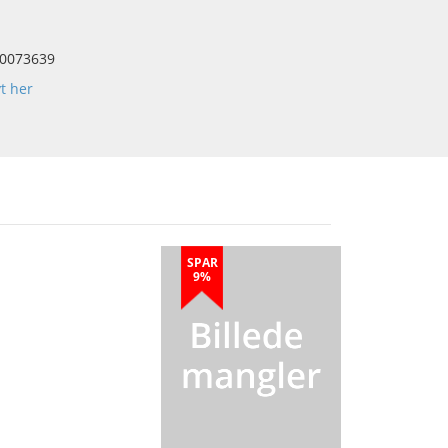
0073639
yt her
SPAR
9%