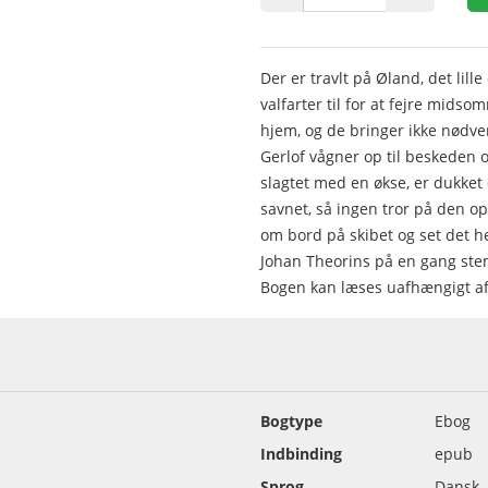
Der er travlt på Øland, det lill
valfarter til for at fejre mids
hjem, og de bringer ikke nødv
Gerlof vågner op til beskeden o
slagtet med en økse, er dukket
savnet, så ingen tror på den 
om bord på skibet og set det h
Johan Theorins på en gang st
Bogen kan læses uafhængigt af 
Bogtype
Ebog
Indbinding
epub
Sprog
Dansk