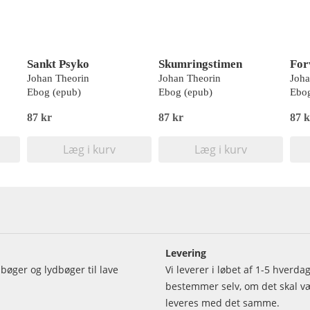
Sankt Psyko
Skumringstimen
For
Johan Theorin
Johan Theorin
Joha
Ebog (epub)
Ebog (epub)
Ebog
87 kr
87 kr
87 k
Læg i kurv
Læg i kurv
Levering
bøger og lydbøger til lave
Vi leverer i løbet af 1-5 hverd
bestemmer selv, om det skal vær
leveres med det samme.