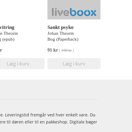
vitring
Sankt psyko
n Theorin
Johan Theorin
 (epub)
Bog (Paperback)
r
91 kr
(
100 kr
)
Læg i kurv
Læg i kurv
age. Leveringstid fremgår ved hver enkelt vare. Du
e til døren eller til en pakkeshop. Digitale bøger