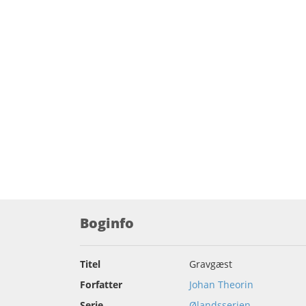
Boginfo
Titel
Gravgæst
Forfatter
Johan Theorin
Serie
Ølandsserien