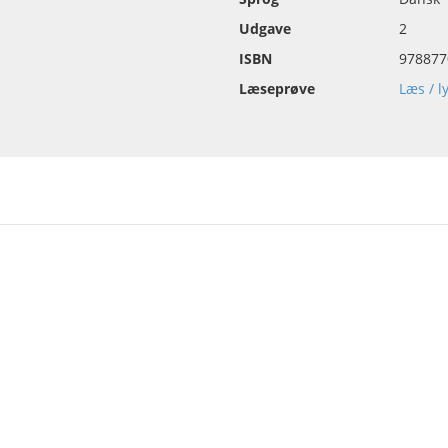
Udgave
2
ISBN
978877
Læseprøve
Læs / l