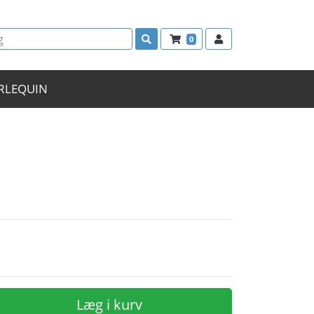
0
RLEQUIN
Læg i kurv