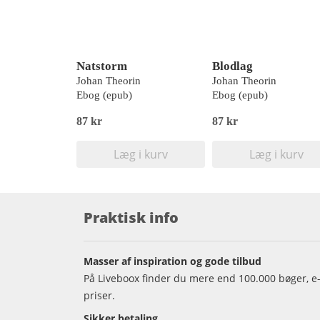
Natstorm
Blodlag
Johan Theorin
Johan Theorin
Ebog (epub)
Ebog (epub)
87 kr
87 kr
Læg i kurv
Læg i kurv
Praktisk info
Masser af inspiration og gode tilbud
På Liveboox finder du mere end 100.000 bøger, e-
priser.
Sikker betaling