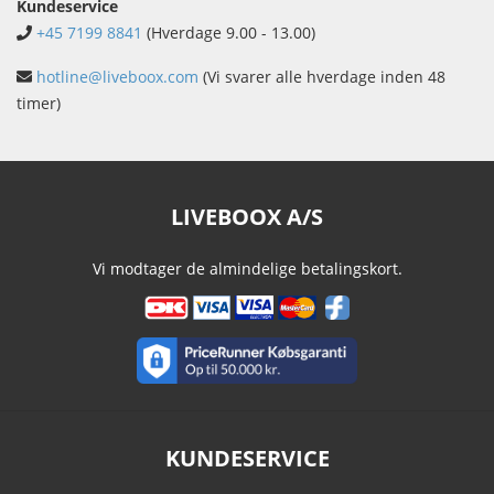
Kundeservice
+45 7199 8841
(Hverdage 9.00 - 13.00)
hotline@liveboox.com
(Vi svarer alle hverdage inden 48
timer)
LIVEBOOX A/S
Vi modtager de almindelige betalingskort.
KUNDESERVICE