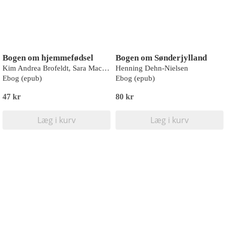
Bogen om hjemmefødsel
Bogen om Sønderjylland
Kim Andrea Brofeldt, Sara Mac Dalland, Maria Petræus, Stine Roldgaard, Nanna Solow
Henning Dehn-Nielsen
Ebog (epub)
Ebog (epub)
47 kr
80 kr
Læg i kurv
Læg i kurv