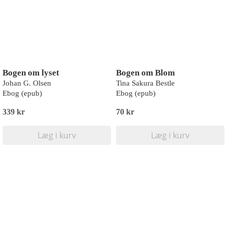
Bogen om lyset
Bogen om Blom
Johan G. Olsen
Tina Sakura Bestle
Ebog (epub)
Ebog (epub)
339 kr
70 kr
Læg i kurv
Læg i kurv