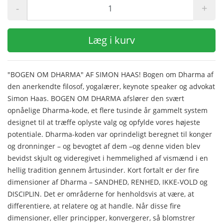
-
+
Læg i kurv
"BOGEN OM DHARMA" AF SIMON HAAS! Bogen om Dharma af
den anerkendte filosof, yogalærer, keynote speaker og advokat
Simon Haas. BOGEN OM DHARMA afslører den svært
opnåelige Dharma-kode, et flere tusinde år gammelt system
designet til at træffe oplyste valg og opfylde vores højeste
potentiale. Dharma-koden var oprindeligt beregnet til konger
og dronninger – og bevogtet af dem –og denne viden blev
bevidst skjult og videregivet i hemmelighed af vismænd i en
hellig tradition gennem årtusinder. Kort fortalt er der fire
dimensioner af Dharma – SANDHED, RENHED, IKKE-VOLD og
DISCIPLIN. Det er områderne for henholdsvis at være, at
differentiere, at relatere og at handle. Når disse fire
dimensioner, eller principper, konvergerer, så blomstrer