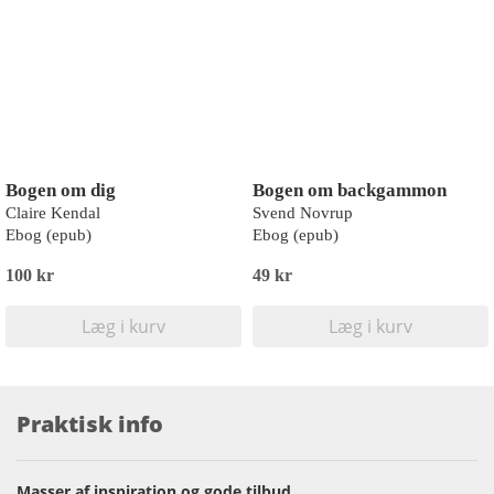
Bogen om dig
Bogen om backgammon
Claire Kendal
Svend Novrup
Ebog (epub)
Ebog (epub)
100 kr
49 kr
Læg i kurv
Læg i kurv
Praktisk info
Masser af inspiration og gode tilbud