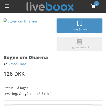
0
Ebog (epub)
Bog (Paperback)
Bogen om Dharma
Af
Simon Haas
126 DKK
Status: På lager
Levering: Omgående (2-5 min)