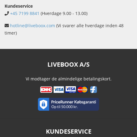
Kundeservice
+45 7199 8841
(Hverdage 9.00 - 13.00)
hotline@liveboox.com
(Vi svarer alle hverdage inden 48
timer)
LIVEBOOX A/S
Vi modtager de almindelige betalingskort.
KUNDESERVICE