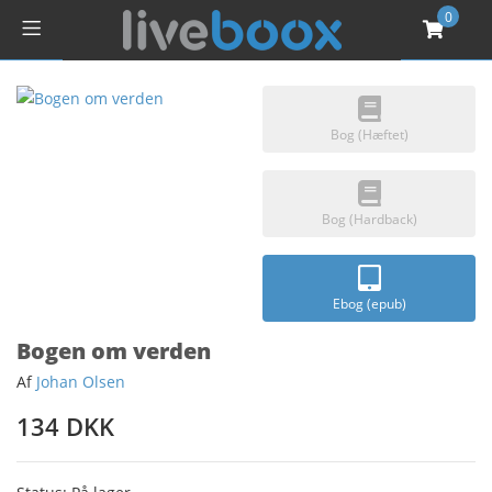
0
Bog (Hæftet)
Bog (Hardback)
Ebog (epub)
Bogen om verden
Af
Johan Olsen
134 DKK