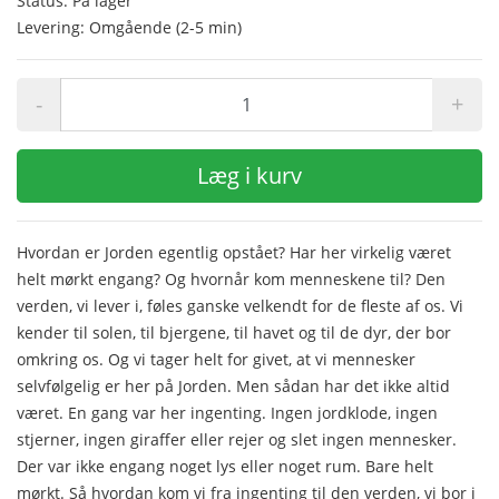
Status: På lager
Levering: Omgående (2-5 min)
-
+
Læg i kurv
Hvordan er Jorden egentlig opstået? Har her virkelig været
helt mørkt engang? Og hvornår kom menneskene til? Den
verden, vi lever i, føles ganske velkendt for de fleste af os. Vi
kender til solen, til bjergene, til havet og til de dyr, der bor
omkring os. Og vi tager helt for givet, at vi mennesker
selvfølgelig er her på Jorden. Men sådan har det ikke altid
været. En gang var her ingenting. Ingen jordklode, ingen
stjerner, ingen giraffer eller rejer og slet ingen mennesker.
Der var ikke engang noget lys eller noget rum. Bare helt
mørkt. Så hvordan kom vi fra ingenting til den verden, vi bor i