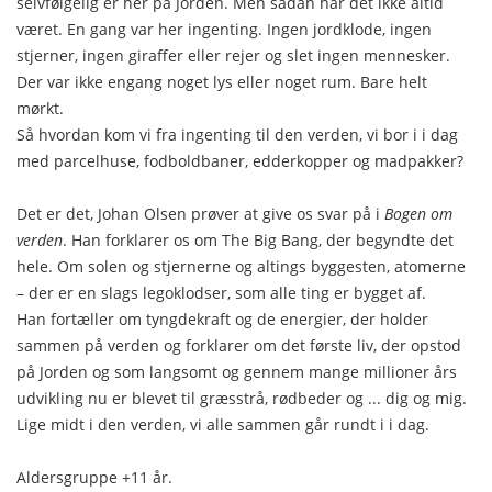
selvfølgelig er her på Jorden. Men sådan har det ikke altid
været. En gang var her ingenting. Ingen jordklode, ingen
stjerner, ingen giraffer eller rejer og slet ingen mennesker.
Der var ikke engang noget lys eller noget rum. Bare helt
mørkt.
Så hvordan kom vi fra ingenting til den verden, vi bor i i dag
med parcelhuse, fodboldbaner, edderkopper og madpakker?
Det er det, Johan Olsen prøver at give os svar på i
Bogen om
verden
. Han forklarer os om The Big Bang, der begyndte det
hele. Om solen og stjernerne og altings byggesten, atomerne
– der er en slags legoklodser, som alle ting er bygget af.
Han fortæller om tyngdekraft og de energier, der holder
sammen på verden og forklarer om det første liv, der opstod
på Jorden og som langsomt og gennem mange millioner års
udvikling nu er blevet til græsstrå, rødbeder og ... dig og mig.
Lige midt i den verden, vi alle sammen går rundt i i dag.
Aldersgruppe +11 år.