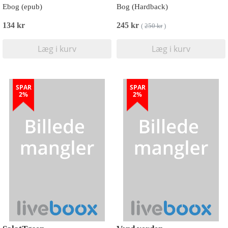
Ebog (epub)
Bog (Hardback)
134 kr
245 kr
(
250 kr
)
Læg i kurv
Læg i kurv
SPAR
SPAR
2%
2%