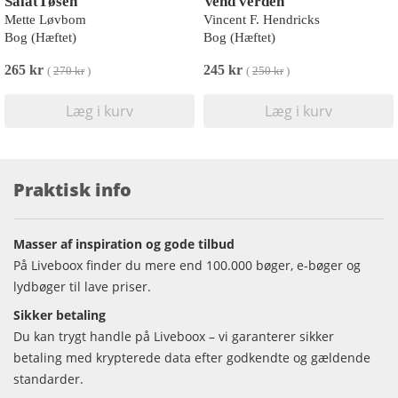
SalatTøsen
Vend verden
Mette Løvbom
Vincent F. Hendricks
Bog (Hæftet)
Bog (Hæftet)
265 kr
245 kr
(
270 kr
)
(
250 kr
)
Læg i kurv
Læg i kurv
Praktisk info
Masser af inspiration og gode tilbud
På Liveboox finder du mere end 100.000 bøger, e-bøger og
lydbøger til lave priser.
Sikker betaling
Du kan trygt handle på Liveboox – vi garanterer sikker
betaling med krypterede data efter godkendte og gældende
standarder.