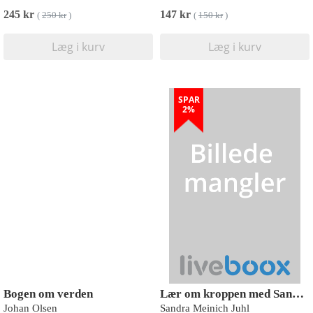
245 kr
147 kr
(
250 kr
)
(
150 kr
)
Læg i kurv
Læg i kurv
SPAR
2%
Bogen om verden
Lær om kroppen med Sandra
Johan Olsen
Sandra Meinich Juhl