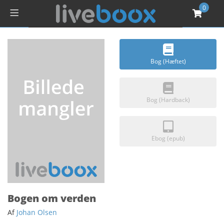
0
Bog (Hæftet)
Bog (Hardback)
Ebog (epub)
Bogen om verden
Af
Johan Olsen