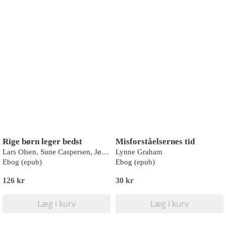
Rige børn leger bedst
Misforståelsernes tid
Lars Olsen, Sune Caspersen, Jørgen Goul Andersen, Lars Andersen, Niels Ploug
Lynne Graham
Ebog (epub)
Ebog (epub)
126 kr
30 kr
Læg i kurv
Læg i kurv