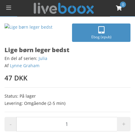
0
Ebog (epub)
Lige børn leger bedst
En del af serien:
Julia
Af
Lynne Graham
47 DKK
Status: På lager
Levering: Omgående (2-5 min)
-
+