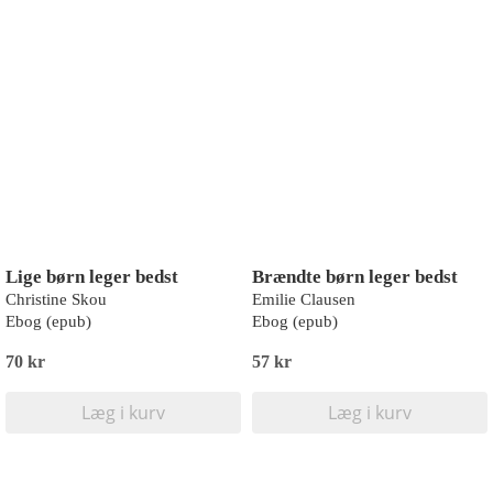
Lige børn leger bedst
Brændte børn leger bedst
Christine Skou
Emilie Clausen
Ebog (epub)
Ebog (epub)
70 kr
57 kr
Læg i kurv
Læg i kurv