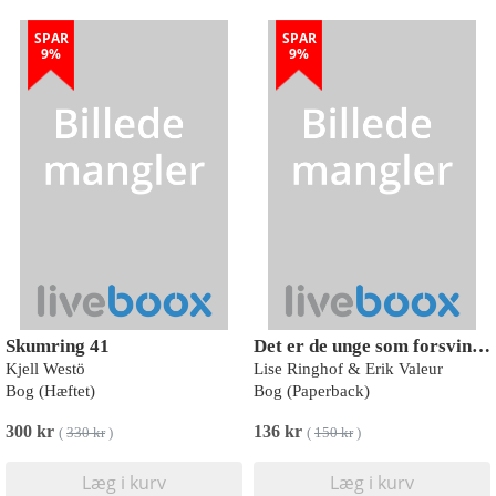
SPAR
SPAR
9%
9%
Skumring 41
Det er de unge som forsvinder
Kjell Westö
Lise Ringhof & Erik Valeur
Bog (Hæftet)
Bog (Paperback)
300 kr
136 kr
(
330 kr
)
(
150 kr
)
Læg i kurv
Læg i kurv