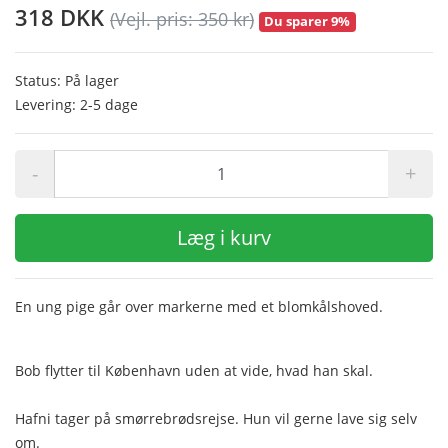
318 DKK
(Vejl. pris: 350 kr)
Du sparer 9%
Status: På lager
Levering: 2-5 dage
-
+
Læg i kurv
En ung pige går over markerne med et blomkålshoved.
Bob flytter til København uden at vide, hvad han skal.
Hafni tager på smørrebrødsrejse. Hun vil gerne lave sig selv
om.