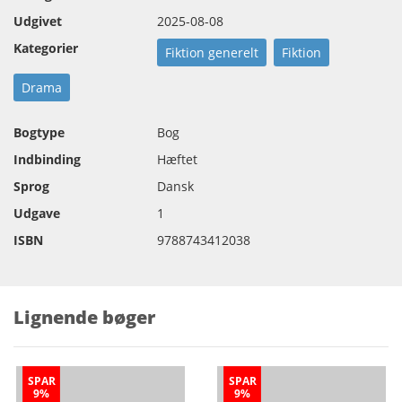
Udgivet
2025-08-08
Kategorier
Fiktion generelt
Fiktion
Drama
Bogtype
Bog
Indbinding
Hæftet
Sprog
Dansk
Udgave
1
ISBN
9788743412038
Lignende bøger
SPAR
SPAR
9%
9%