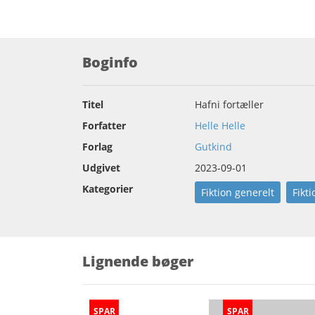
Boginfo
Titel
Hafni fortæller
Forfatter
Helle Helle
Forlag
Gutkind
Udgivet
2023-09-01
Kategorier
Fiktion generelt
Fikti
Lignende bøger
SPAR
SPAR