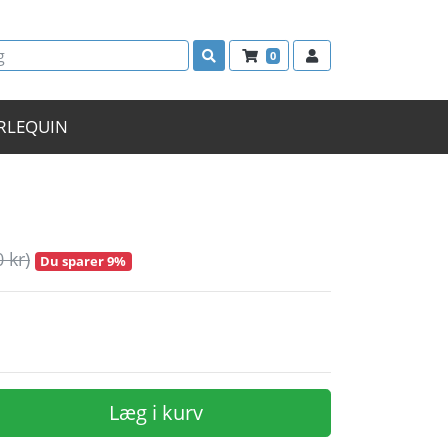
0
RLEQUIN
0 kr)
Du sparer 9%
Læg i kurv