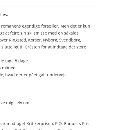
illes.
il romanens egentlige fortæller. Men det er kun
agt at fejre sin skilsmisse med en såkaldt
over Ringsted, Korsør, Nyborg, Svendborg,
lutteligt til Gråsten for at indtage det store
lle tage 8 dage.
en måned.
lle, hvad der er gået galt undervejs.
lave mig selv om.
har modtaget Kritikerprisen, P.O. Enquists Pris,