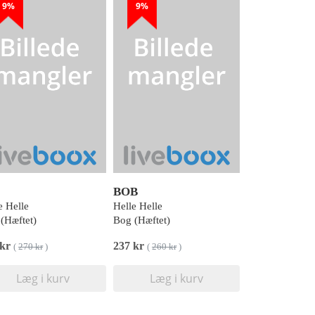
9%
9%
BOB
e Helle
Helle Helle
(Hæftet)
Bog (Hæftet)
 kr
237 kr
(
270 kr
)
(
260 kr
)
Læg i kurv
Læg i kurv