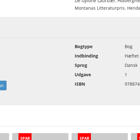
De Gyldne Laurbær, Holbergmed
Montanas Litteraturpris. Hendes
Bogtype
Bog
Indbinding
Hæftet
Sprog
Dansk
Udgave
1
ISBN
978874
on
SPAR
SPAR