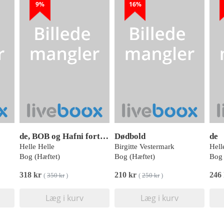
9%
16%
de, BOB og Hafni fortæller
Dødbold
de
Helle Helle
Birgitte Vestermark
Hell
Bog (Hæftet)
Bog (Hæftet)
Bog 
318 kr
210 kr
246
(
350 kr
)
(
250 kr
)
Læg i kurv
Læg i kurv