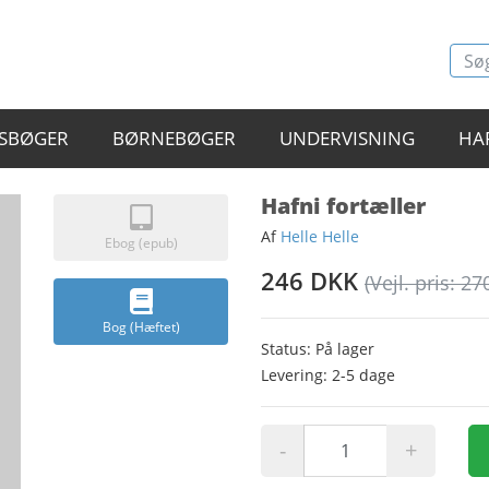
SBØGER
BØRNEBØGER
UNDERVISNING
HA
Hafni fortæller
Af
Helle Helle
Ebog (epub)
246 DKK
(Vejl. pris: 27
Bog (Hæftet)
Status: På lager
Levering: 2-5 dage
-
+