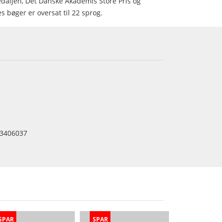
aljen, Det Danske Akademis Store Pris og
 bøger er oversat til 22 sprog.
3406037
SPAR
SPAR