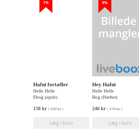
1%
9%
Hafni fortæller
Hey Hafni
Helle Helle
Helle Helle
Ebog (epub)
Bog (Hæftet)
158 kr
246 kr
(
160 kr
)
(
270 kr
)
Læg i kurv
Læg i kurv