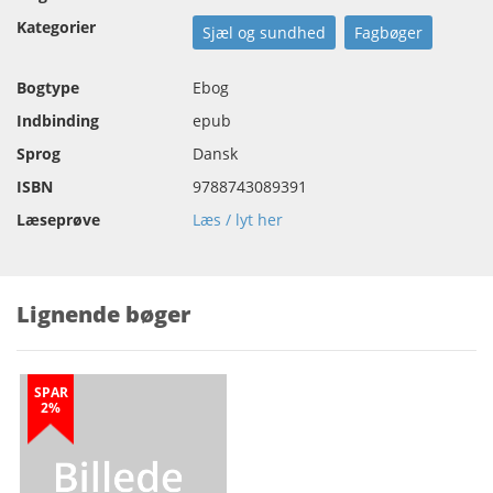
Kategorier
Sjæl og sundhed
Fagbøger
Bogtype
Ebog
Indbinding
epub
Sprog
Dansk
ISBN
9788743089391
Læseprøve
Læs / lyt her
Lignende bøger
SPAR
2%