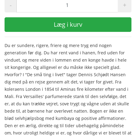
-
+
Læg i kurv
Du er sundere, rigere, friere og mere tryg end nogen
generation før dig. Du har rent vand i hanen, fred uden for
vinduet, og mere viden i lommen end en konge havde i hele
sit kongerige. Og alligevel er du måske ikke specielt glad.
Hvorfor? I "De små ting i livet" tager Dennis Schjødt Hansen
dig med på en rejse gennem alt det, vi tager for givet. Fra
koleraens London i 1854 til Aminas fire kilometer efter vand i
Mali. Fra Versailles' parfumerede stank til den selvfølge, det
er, at du kan trække vejret, sove trygt og vågne uden at skulle
bede til, at børnene har overlevet natten. Bogen er ikke en
blød selvhjælpsbog med kumbaya og positive affirmationer.
Den er en ærlig, direkte og til tider ubehagelig påmindelse
om, hvor utroligt heldige vi er, og hvor dårlige vi er blevet til at