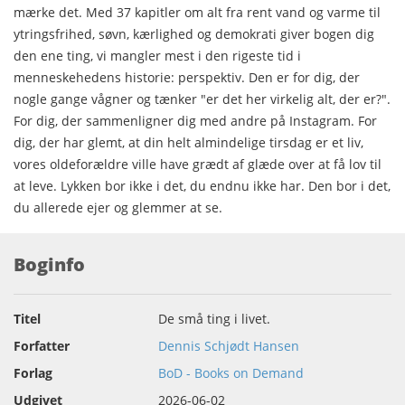
mærke det. Med 37 kapitler om alt fra rent vand og varme til
ytringsfrihed, søvn, kærlighed og demokrati giver bogen dig
den ene ting, vi mangler mest i den rigeste tid i
menneskehedens historie: perspektiv. Den er for dig, der
nogle gange vågner og tænker "er det her virkelig alt, der er?".
For dig, der sammenligner dig med andre på Instagram. For
dig, der har glemt, at din helt almindelige tirsdag er et liv,
vores oldeforældre ville have grædt af glæde over at få lov til
at leve. Lykken bor ikke i det, du endnu ikke har. Den bor i det,
du allerede ejer og glemmer at se.
Boginfo
Titel
De små ting i livet.
Forfatter
Dennis Schjødt Hansen
Forlag
BoD - Books on Demand
Udgivet
2026-06-02