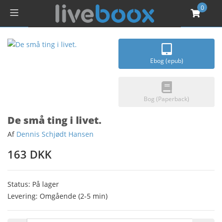
0
Ebog (epub)
Bog (Paperback)
De små ting i livet.
Af
Dennis Schjødt Hansen
163 DKK
Status: På lager
Levering: Omgående (2-5 min)