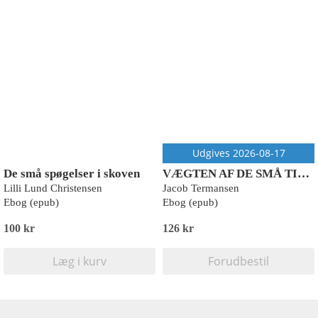
Udgives 2026-08-17
De små spøgelser i skoven
VÆGTEN AF DE SMÅ TING
Lilli Lund Christensen
Jacob Termansen
Ebog (epub)
Ebog (epub)
100 kr
126 kr
Læg i kurv
Forudbestil