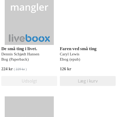
De små ting i livet.
Faren ved små ting
Dennis Schjødt Hansen
Caryl Lewis
Bog (Paperback)
Ebog (epub)
224 kr
126 kr
(
229 kr
)
Udsolgt
Læg i kurv