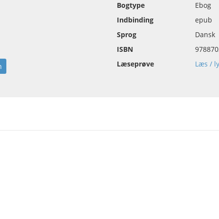
Bogtype
Ebog
Indbinding
epub
Sprog
Dansk
ISBN
978870
Læseprøve
Læs / l
n