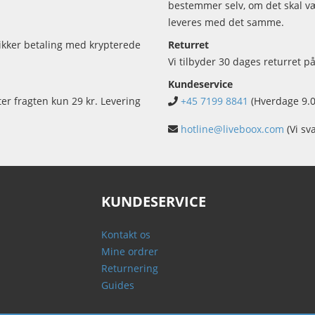
bestemmer selv, om det skal vær
leveres med det samme.
sikker betaling med krypterede
Returret
Vi tilbyder 30 dages returret på
Kundeservice
ter fragten kun 29 kr. Levering
+45 7199 8841
(Hverdage 9.0
hotline@liveboox.com
(Vi sv
KUNDESERVICE
Kontakt os
Mine ordrer
Returnering
Guides