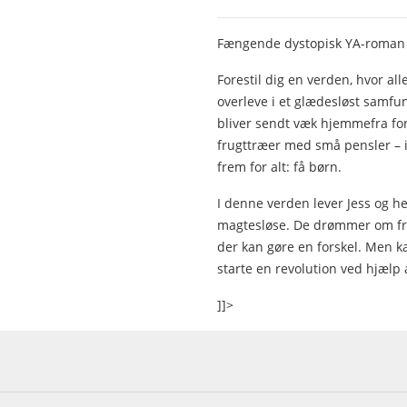
Fængende dystopisk YA-roman - s
Forestil dig en verden, hvor a
overleve i et glædesløst samfund
bliver sendt væk hjemmefra for a
frugttræer med små pensler – in
frem for alt: få børn.
I denne verden lever Jess og h
magtesløse. De drømmer om frih
der kan gøre en forskel. Men k
starte en revolution ved hjælp 
]]>