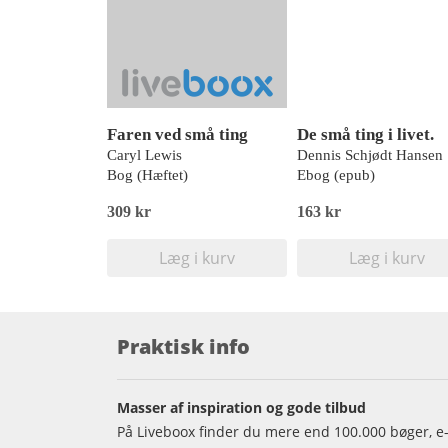
Faren ved små ting
De små ting i livet.
Caryl Lewis
Dennis Schjødt Hansen
Bog (Hæftet)
Ebog (epub)
309 kr
163 kr
Læg i kurv
Læg i kurv
Praktisk info
Masser af inspiration og gode tilbud
På Liveboox finder du mere end 100.000 bøger, e-