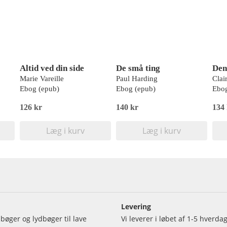
Altid ved din side
De små ting
Den
Marie Vareille
Paul Harding
Clai
Ebog (epub)
Ebog (epub)
Ebog
126 kr
140 kr
134
Læg i kurv
Læg i kurv
Levering
bøger og lydbøger til lave
Vi leverer i løbet af 1-5 hverd