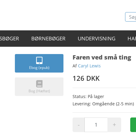
SBØGER
BØRNEBØGER
UNDERVISNING
HA
Faren ved små ting
Af
Caryl Lewis
Ebog (epub)
126 DKK
Bog (Hæftet)
Status: På lager
Levering: Omgående (2-5 min)
-
+