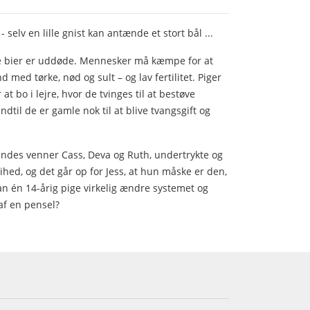
elv en lille gnist kan antænde et stort bål ...
lle bier er uddøde. Mennesker må kæmpe for at
 med tørke, nød og sult – og lav fertilitet. Piger
t bo i lejre, hvor de tvinges til at bestøve
dtil de er gamle nok til at blive tvangsgift og
endes venner Cass, Deva og Ruth, undertrykte og
ed, og det går op for Jess, at hun måske er den,
an én 14-årig pige virkelig ændre systemet og
af en pensel?