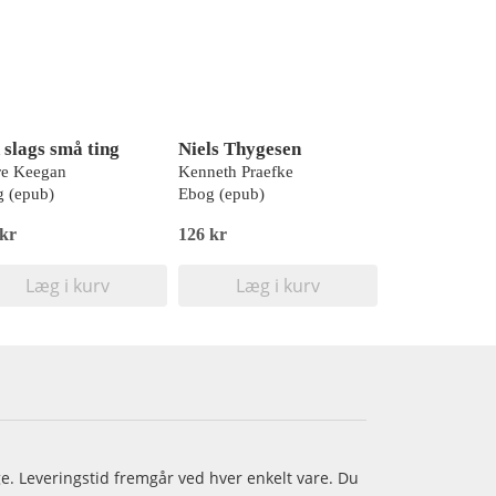
 slags små ting
Niels Thygesen
re Keegan
Kenneth Praefke
 (epub)
Ebog (epub)
 kr
126 kr
Læg i kurv
Læg i kurv
age. Leveringstid fremgår ved hver enkelt vare. Du