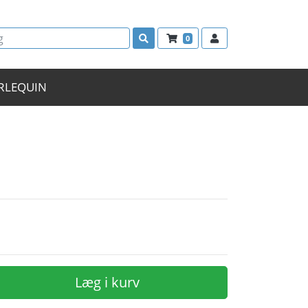
0
RLEQUIN
Læg i kurv