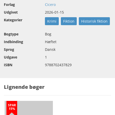
Forlag
Cicero
Udgivet
2026-01-15
Kategorier
Krimi
Fiktion
Historisk fiktion
Bogtype
Bog
Indbinding
Hæftet
Sprog
Dansk
Udgave
1
ISBN
9788702437829
Lignende bøger
SPAR
15%