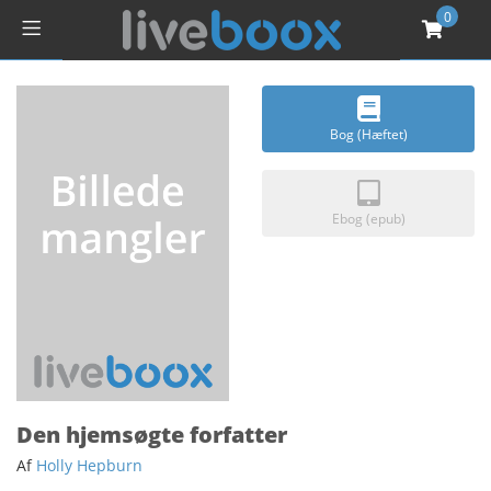
0
Bog (Hæftet)
Ebog (epub)
Den hjemsøgte forfatter
Af
Holly Hepburn