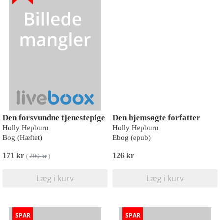
Den forsvundne tjenestepige
Den hjemsøgte forfatter
Holly Hepburn
Holly Hepburn
Bog (Hæftet)
Ebog (epub)
171 kr
126 kr
(
200 kr
)
Læg i kurv
Læg i kurv
SPAR
SPAR