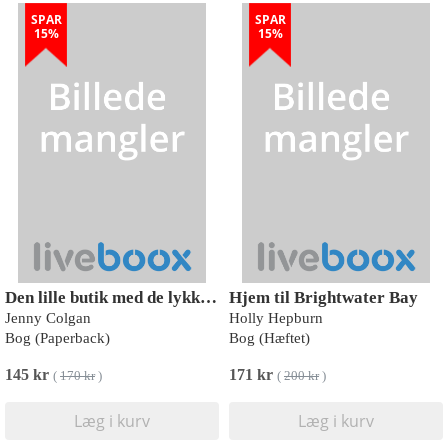
SPAR
SPAR
15%
15%
Den lille butik med de lykkelige slutninger
Hjem til Brightwater Bay
Jenny Colgan
Holly Hepburn
Bog (Paperback)
Bog (Hæftet)
145 kr
171 kr
(
170 kr
)
(
200 kr
)
Læg i kurv
Læg i kurv