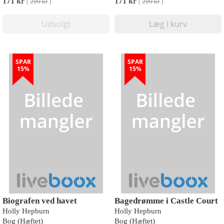
171 kr
171 kr
(
200 kr
)
(
200 kr
)
Udsolgt
Læg i kurv
SPAR
SPAR
15%
15%
Biografen ved havet
Bagedrømme i Castle Court
Holly Hepburn
Holly Hepburn
Bog (Hæftet)
Bog (Hæftet)