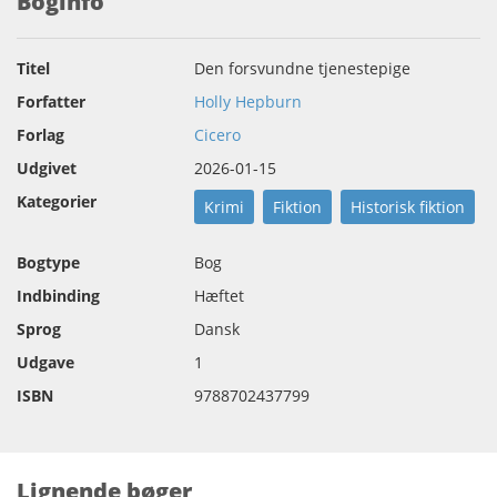
Boginfo
Titel
Den forsvundne tjenestepige
Forfatter
Holly Hepburn
Forlag
Cicero
Udgivet
2026-01-15
Kategorier
Krimi
Fiktion
Historisk fiktion
Bogtype
Bog
Indbinding
Hæftet
Sprog
Dansk
Udgave
1
ISBN
9788702437799
Lignende bøger