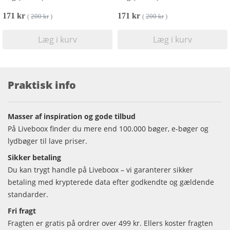
171 kr
171 kr
(
200 kr
)
(
200 kr
)
Læg i kurv
Læg i kurv
Praktisk info
Masser af inspiration og gode tilbud
På Liveboox finder du mere end 100.000 bøger, e-bøger og
lydbøger til lave priser.
Sikker betaling
Du kan trygt handle på Liveboox – vi garanterer sikker
betaling med krypterede data efter godkendte og gældende
standarder.
Fri fragt
Fragten er gratis på ordrer over 499 kr. Ellers koster fragten