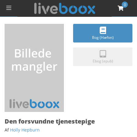
0
Bog (Hæftet)
Ebog (epub)
Den forsvundne tjenestepige
Af
Holly Hepburn