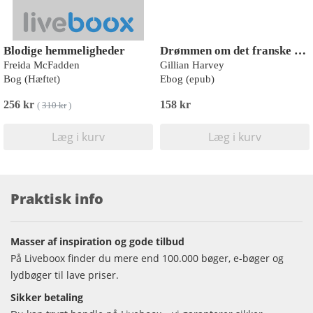
Blodige hemmeligheder
Drømmen om det franske slot
Freida McFadden
Gillian Harvey
Bog (Hæftet)
Ebog (epub)
256 kr
158 kr
(
310 kr
)
Læg i kurv
Læg i kurv
Praktisk info
Masser af inspiration og gode tilbud
På Liveboox finder du mere end 100.000 bøger, e-bøger og
lydbøger til lave priser.
Sikker betaling