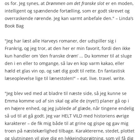
os for. Jeg synes, at
Drømmen om det franske slot
er en moden,
intelligent og spændende fortælling, som er godt skrevet og
overraskende rørende. Jeg kan varmt anbefale den." – Linda’s
Book Bag
"Jeg har læst alle Harveys romaner, der udspiller sig i
Frankrig, og jeg tror, at den her er min favorit, fordi den ikke
kun handler om ’den franske drøm’ ... Du kommer til at sluge
den i en eller to omgange, så lav en kop varm kakao, eller
hæld et glas vin op, og sæt dig godt til rette. En fantastisk
læseoplevelse lige til lænestolen!" – eat. live. travel. write.
"Jeg blev ved med at bladre til næste side, så jeg kunne se
Emma komme ud af sin skal og alle de (nye!!) planer gå op i
en højere enhed, og jeg jublede af glæde, når tingene endelig
så ud til at gå godt. Jeg var HELT VILD med historiens øvrige
karakterer – de fik mig både til at grine og gispe og gav mig
troen på næstekærlighed tilbage. Karaktererne, stedet, plottet
og slutningen vil give dig en lykkeindsprøjtning, som vil få dig