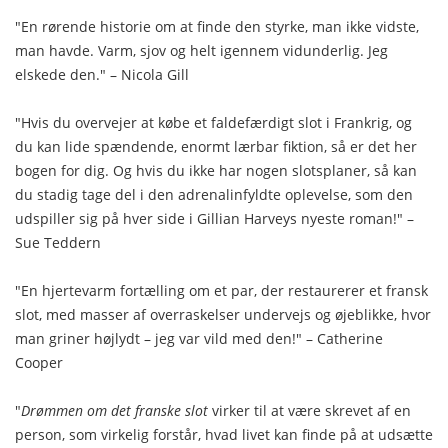
"En rørende historie om at finde den styrke, man ikke vidste,
man havde. Varm, sjov og helt igennem vidunderlig. Jeg
elskede den." – Nicola Gill
"Hvis du overvejer at købe et faldefærdigt slot i Frankrig, og
du kan lide spændende, enormt lærbar fiktion, så er det her
bogen for dig. Og hvis du ikke har nogen slotsplaner, så kan
du stadig tage del i den adrenalinfyldte oplevelse, som den
udspiller sig på hver side i Gillian Harveys nyeste roman!" –
Sue Teddern
"En hjertevarm fortælling om et par, der restaurerer et fransk
slot, med masser af overraskelser undervejs og øjeblikke, hvor
man griner højlydt – jeg var vild med den!" – Catherine
Cooper
"
Drømmen om det franske slot
virker til at være skrevet af en
person, som virkelig forstår, hvad livet kan finde på at udsætte