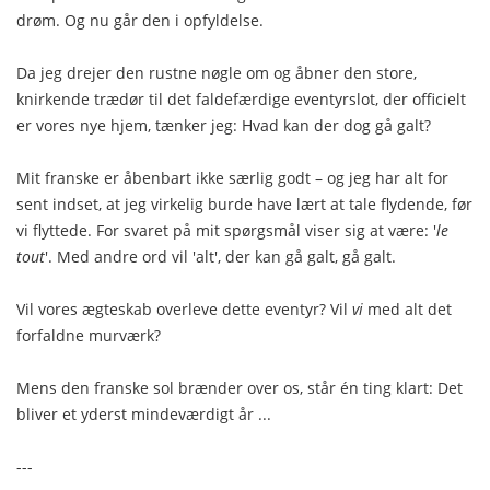
drøm. Og nu går den i opfyldelse.
Da jeg drejer den rustne nøgle om og åbner den store,
knirkende trædør til det faldefærdige eventyrslot, der officielt
er vores nye hjem, tænker jeg: Hvad kan der dog gå galt?
Mit franske er åbenbart ikke særlig godt – og jeg har alt for
sent indset, at jeg virkelig burde have lært at tale flydende, før
vi flyttede. For svaret på mit spørgsmål viser sig at være: '
le
tout
'. Med andre ord vil 'alt', der kan gå galt, gå galt.
Vil vores ægteskab overleve dette eventyr? Vil
vi
med alt det
forfaldne murværk?
Mens den franske sol brænder over os, står én ting klart: Det
bliver et yderst mindeværdigt år ...
---