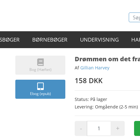
SBØGER
BØRNEBØGER
UNDERVISNING
HA
Drømmen om det fra
Af
Gillian Harvey
Bog (Hæftet)
158 DKK
Ebog (epub)
Status: På lager
Levering: Omgående (2-5 min)
-
+