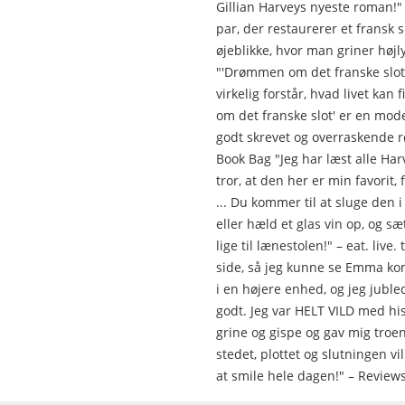
Gillian Harveys nyeste roman!"
par, der restaurerer et fransk 
øjeblikke, hvor man griner højl
"'Drømmen om det franske slot' 
virkelig forstår, hvad livet kan
om det franske slot' er en mod
godt skrevet og overraskende r
Book Bag "Jeg har læst alle Harv
tror, at den her er min favorit
... Du kommer til at sluge den 
eller hæld et glas vin op, og sæ
lige til lænestolen!" – eat. live
side, så jeg kunne se Emma kom
i en højere enhed, og jeg juble
godt. Jeg var HELT VILD med hist
grine og gispe og gav mig troe
stedet, plottet og slutningen vil
at smile hele dagen!" – Review