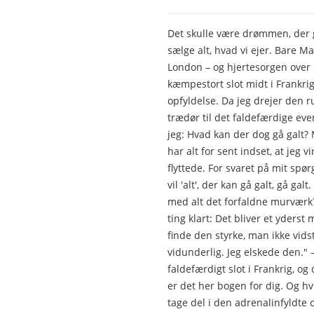
Det skulle være drømmen, der gi
sælge alt, hvad vi ejer. Bare Ma
London – og hjertesorgen over i
kæmpestort slot midt i Frankrig
opfyldelse. Da jeg drejer den 
trædør til det faldefærdige even
jeg: Hvad kan der dog gå galt? 
har alt for sent indset, at jeg v
flyttede. For svaret på mit spør
vil 'alt', der kan gå galt, gå gal
med alt det forfaldne murværk
ting klart: Det bliver et yderst
finde den styrke, man ikke vid
vidunderlig. Jeg elskede den." –
faldefærdigt slot i Frankrig, o
er det her bogen for dig. Og hv
tage del i den adrenalinfyldte 