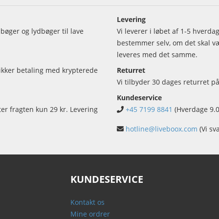
Levering
bøger og lydbøger til lave
Vi leverer i løbet af 1-5 hverd
bestemmer selv, om det skal vær
leveres med det samme.
sikker betaling med krypterede
Returret
Vi tilbyder 30 dages returret på
Kundeservice
ter fragten kun 29 kr. Levering
+45 7199 8841
(Hverdage 9.0
hotline@liveboox.com
(Vi sv
KUNDESERVICE
Kontakt os
Mine ordrer