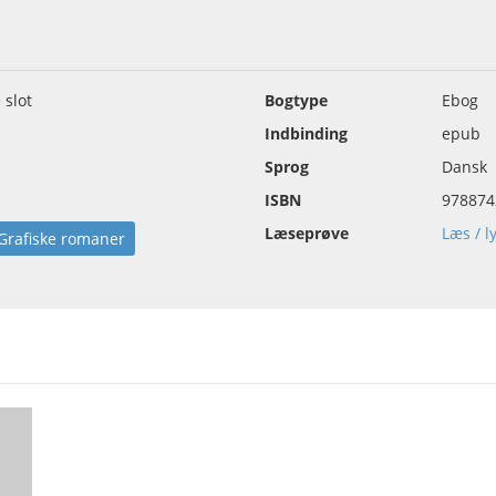
slot
Bogtype
Ebog
Indbinding
epub
Sprog
Dansk
ISBN
978874
Læseprøve
Læs / l
Grafiske romaner