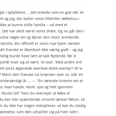
k i opfyldelse ... Det virkede som en god idé. At
rk og jeg, der bytter vores lillebitte rækkehus i
kke at kunne stifte familie – ud med et
. Det har altid været vores drøm. Og nu går den i
rustne nøgle om og åbner den store, knirkende
tyrslot, der officielt er vores nye hjem, tænker
Mit franske er åbenbart ikke særlig godt – og jeg
irkelig burde have lært at tale flydende, før vi
gsmål viser sig at være: 'le tout'. Med andre ord
t. Vil vores ægteskab overleve dette eventyr? Vil vi
? Mens den franske sol brænder over os, står én
 mindeværdigt år ... --- "En rørende historie om at
ste, man havde. Varm, sjov og helt igennem
 Nicola Gill "Hvis du overvejer at købe et
g du kan lide spændende, enormt lærbar fiktion, så
is du ikke har nogen slotsplaner, så kan du stadig
oplevelse, som den udspiller sig på hver side i