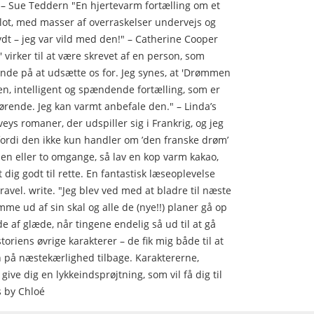
 – Sue Teddern "En hjertevarm fortælling om et
slot, med masser af overraskelser undervejs og
ydt – jeg var vild med den!" – Catherine Cooper
virker til at være skrevet af en person, som
 finde på at udsætte os for. Jeg synes, at 'Drømmen
en, intelligent og spændende fortælling, som er
ørende. Jeg kan varmt anbefale den." – Linda’s
eys romaner, der udspiller sig i Frankrig, og jeg
, fordi den ikke kun handler om ’den franske drøm’
i en eller to omgange, så lav en kop varm kakao,
t dig godt til rette. En fantastisk læseoplevelse
. travel. write. "Jeg blev ved med at bladre til næste
me ud af sin skal og alle de (nye!!) planer gå op
de af glæde, når tingene endelig så ud til at gå
oriens øvrige karakterer – de fik mig både til at
n på næstekærlighed tilbage. Karaktererne,
 give dig en lykkeindsprøjtning, som vil få dig til
s by Chloé