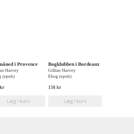
måned i Provence
Bogklubben i Bordeaux
ian Harvey
Gillian Harvey
 (epub)
Ebog (epub)
 kr
158 kr
Læg i kurv
Læg i kurv