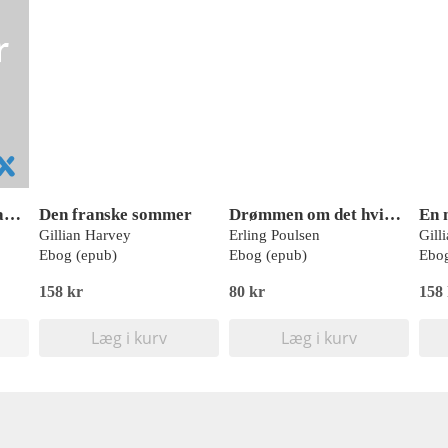
Drømmen om det franske slot
Den franske sommer
Drømmen om det hvide slot
En 
Gillian Harvey
Erling Poulsen
Gill
Ebog (epub)
Ebog (epub)
Ebog
158 kr
80 kr
158
Læg i kurv
Læg i kurv