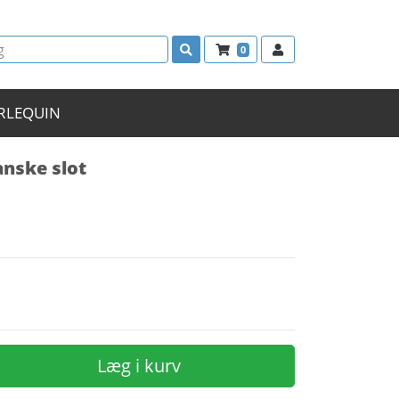
0
RLEQUIN
nske slot
Læg i kurv