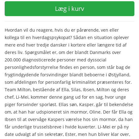
Læg i kurv
Hvordan vil du reagere, hvis du er pårørende, ven eller
kollega til en hverdagspsykopat? Sådan en situation oplever
mere end hver tredje dansker i kortere eller længere tid af
deres liv. Spørgsmålet er, om der blandt Danmarks over
200.000 diagnosticerede personer med dyssocial
personlighedsforstyrrelse findes en person, som står bag de
frygtindgydende forsvindinger blandt beboerne i Østjylland,
som afdelingen for personfarlig kriminalitet præsenteres for.
Team Milton, bestående af Ella, Silas, Ibsen, Milton og deres
chef, Li-Mei, kommer denne gang ud for en sag, hvor unge
piger forsvinder sporløst. Ellas søn, Kasper, går til bekendelse
om, at han har udspioneret sin mormor, Oline. Der får Ella og
Ibsen til at overvåge Kaspers værelse hos sin mormor, da han
får underlige trusselsbreve i hvide kuverter. Li-Mei er på ny
date udvalgt af sin sekretær, Ester, men hun bliver klar over,