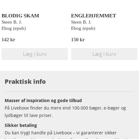
BLODIG SKAM
ENGLEHJEMMET
Steen B. J.
Steen B. J.
Ebog (epub)
Ebog (epub)
142 kr
150 kr
Læg i kurv
Læg i kurv
Praktisk info
Masser af inspiration og gode tilbud
På Liveboox finder du mere end 100.000 bøger, e-bøger og
lydbøger til lave priser.
Sikker betaling
Du kan trygt handle på Liveboox – vi garanterer sikker