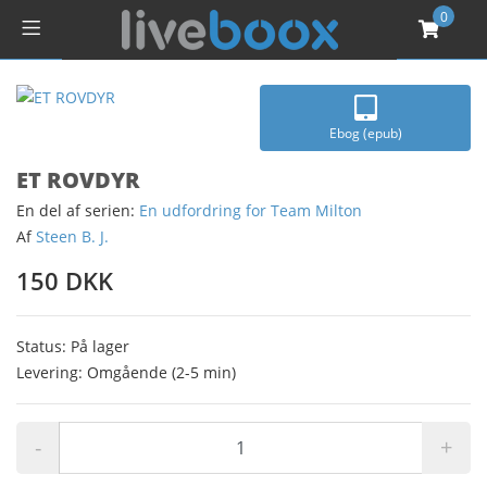
0
Ebog (epub)
ET ROVDYR
En del af serien:
En udfordring for Team Milton
Af
Steen B. J.
150 DKK
Status: På lager
Levering: Omgående (2-5 min)
-
+