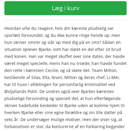
Læg i kurv
Hvordan ville du reagere, hvis din kæreste pludselig var
sporløst forsvundet, og du ikke kunne ringe hende op, men
hun skriver sms’er og slår op med dig på en sms? Sådan en
situation oplever Bjarke, som har datet en del efter sit brud
med konen. Han var meget skuffet over sine dates, der havde
været meget specielle, mens han nu troede, han havde fundet
den rette i kæresten Cecilie, og så skete det. Team Milton,
bestående af Silas, Ella, Ibsen, Milton og deres chef, Li-Mei,
har til huse i afdelingen for personfarlig kriminalitet ved
Østjyllands Politi. De undres også over Bjarkes kærestes
pludselige forsvinding og specielt det, at hun efterfølgende
skriver hadefulde beskeder til Bjarke uden at komme hjem til
hverken Bjarke eller sine egne forældre og sin lille datter på
seks år. De undersøger mulige motiver, men der viser sig, at
forbavselsen er stor, da konturerne af en forklaring begynder