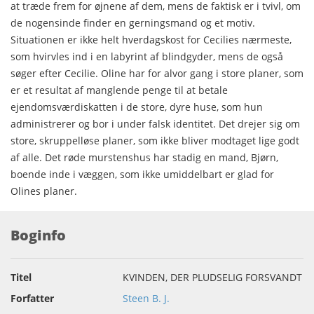
at træde frem for øjnene af dem, mens de faktisk er i tvivl, om
de nogensinde finder en gerningsmand og et motiv.
Situationen er ikke helt hverdagskost for Cecilies nærmeste,
som hvirvles ind i en labyrint af blindgyder, mens de også
søger efter Cecilie. Oline har for alvor gang i store planer, som
er et resultat af manglende penge til at betale
ejendomsværdiskatten i de store, dyre huse, som hun
administrerer og bor i under falsk identitet. Det drejer sig om
store, skruppelløse planer, som ikke bliver modtaget lige godt
af alle. Det røde murstenshus har stadig en mand, Bjørn,
boende inde i væggen, som ikke umiddelbart er glad for
Olines planer.
Boginfo
Titel
KVINDEN, DER PLUDSELIG FORSVANDT
Forfatter
Steen B. J.