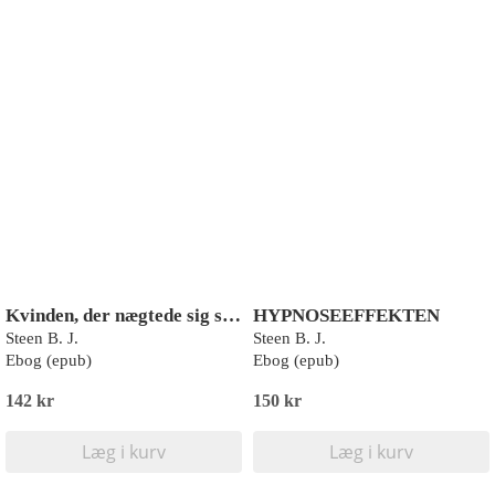
Kvinden, der nægtede sig skyldig
HYPNOSEEFFEKTEN
Steen B. J.
Steen B. J.
Ebog (epub)
Ebog (epub)
142 kr
150 kr
Læg i kurv
Læg i kurv