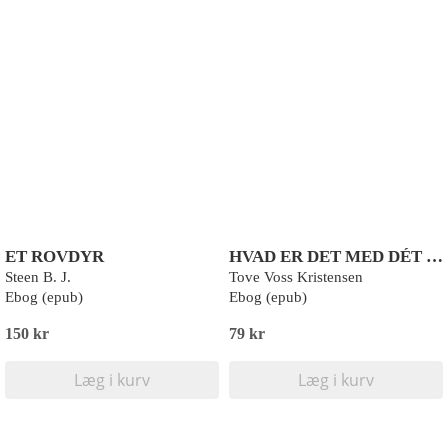
ET ROVDYR
HVAD ER DET MED DÉT DÉR KARMA?
Steen B. J.
Tove Voss Kristensen
Ebog (epub)
Ebog (epub)
150 kr
79 kr
Læg i kurv
Læg i kurv