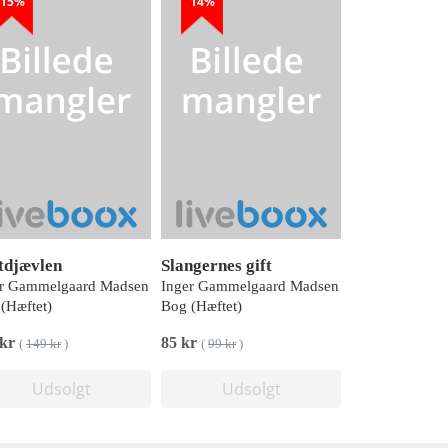
15%
14%
tdjævlen
Slangernes gift
er Gammelgaard Madsen
Inger Gammelgaard Madsen
(Hæftet)
Bog (Hæftet)
 kr
85 kr
(
149 kr
)
(
99 kr
)
Udsolgt
Udsolgt