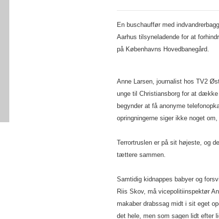
En buschauffør med indvandrerbaggru
Aarhus tilsyneladende for at forhind
på Københavns Hovedbanegård.
Anne Larsen, journalist hos TV2 Øs
unge til Christiansborg for at dækk
begynder at få anonyme telefonopka
opringningerne siger ikke noget om,
Terrortruslen er på sit højeste, og d
tættere sammen.
Samtidig kidnappes babyer og forsvi
Riis Skov, må vicepolitiinspektør 
makaber drabssag midt i sit eget 
det hele, men som sagen lidt efter li