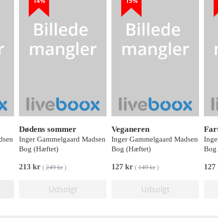
14%
15%
Dødens sommer
Veganeren
Far
dsen
Inger Gammelgaard Madsen
Inger Gammelgaard Madsen
Ing
Bog (Hæftet)
Bog (Hæftet)
Bog 
213 kr
127 kr
127
(
249 kr
)
(
149 kr
)
Udsolgt
Udsolgt