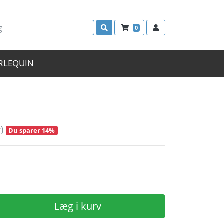
0
RLEQUIN
n
)
Du sparer 14%
Læg i kurv