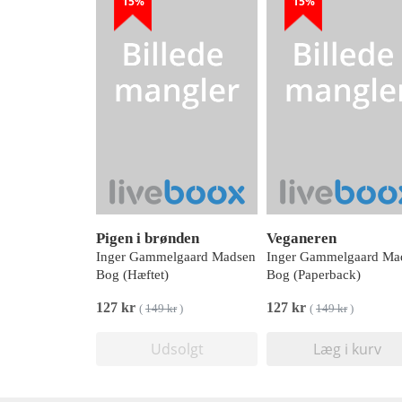
15%
15%
Pigen i brønden
Veganeren
Inger Gammelgaard Madsen
Inger Gammelgaard Ma
Bog (Hæftet)
Bog (Paperback)
127 kr
127 kr
(
149 kr
)
(
149 kr
)
Udsolgt
Læg i kurv