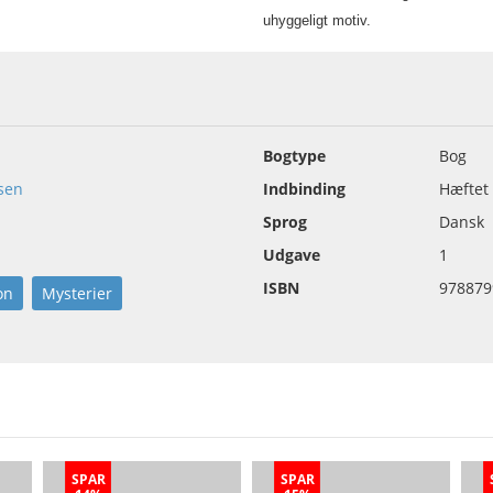
uhyggeligt motiv.
Bogtype
Bog
sen
Indbinding
Hæftet
Sprog
Dansk
Udgave
1
ISBN
978879
on
Mysterier
SPAR
SPAR