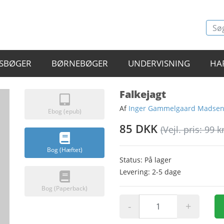
SBØGER
BØRNEBØGER
UNDERVISNING
HA
Falkejagt
Af
Inger Gammelgaard Madse
Ebog (epub)
85 DKK
(Vejl. pris: 99 kr
Bog (Hæftet)
Status: På lager
Levering: 2-5 dage
Bog (Paperback)
-
+