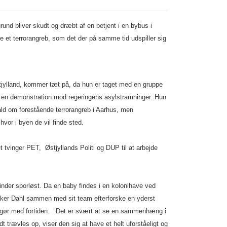
nd bliver skudt og dræbt af en betjent i en bybus i
re et terrorangreb, som det der på samme tid udspiller sig
tjylland, kommer tæt på, da hun er taget med en gruppe
e en demonstration mod regeringens asylstramninger. Hun
ld om forestående terrorangreb i Aarhus, men
 hvor i byen de vil finde sted.
et tvinger PET, Østjyllands Politi og DUP til at arbejde
nder sporløst. Da en baby findes i en kolonihave ved
Anker Dahl sammen med sit team efterforske en yderst
opgør med fortiden. Det er svært at se en sammenhæng i
dt trævles op, viser den sig at have et helt uforståeligt og