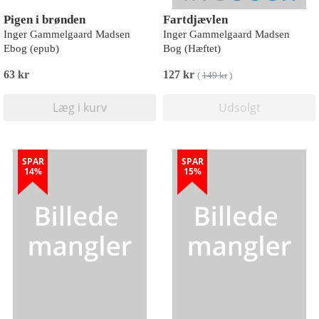
Pigen i brønden
Fartdjævlen
Inger Gammelgaard Madsen
Inger Gammelgaard Madsen
Ebog (epub)
Bog (Hæftet)
63 kr
127 kr
(
149 kr
)
Læg i kurv
Udsolgt
SPAR
SPAR
14%
15%