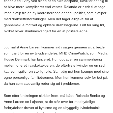
findes død i Viby ved siden af en skraldespand, udvikler det sig til
at blive mere kompliceret end ventet. Rolando er nødt til at tage
imod hjælp fra en ny koordinerende enhed i politiet, som hjælper
med drabsefterforskninger. Men det tager alligevel tid at
gennemskue motivet og opklare drabssagerne. Lidt for lang tid,
hvilket bliver skæbnesvangert for en af politiets egne.
Journalist Anne Larsen kommer ind i sagen gennem sit arbejde
som vært for en ny tv-udsendelse, MHD CrimeWatch, som Media
House Denmark har lanceret. Hun opdager en sammenhæng
mellem offeret i vaskekælderen, de efterlyste kvinder og en rød
kat, som spiller en særlig rolle. Samtidig må hun kæmpe med sine
egne personlige familietraumer. Men hun kommer selv for tæt på,
da hun som sædvanlig roder sig ud i problemer.
Som efterforskningen skrider frem, må både Rolando Benito og
Anne Larsen se i øjnene, at de står over for modbydelige
forbrydelser drevet af kynisme og en uhyggelig kvindehadsk