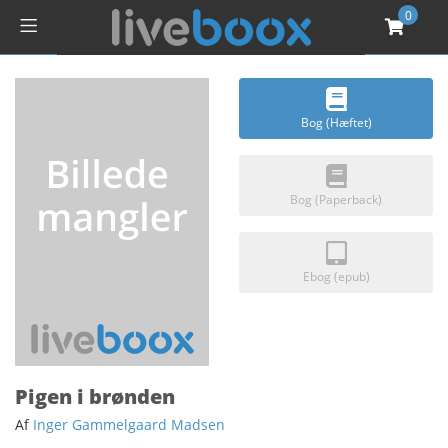
0
Bog (Hæftet)
Bog (Paperback)
Ebog (epub)
Pigen i brønden
Af
Inger Gammelgaard Madsen