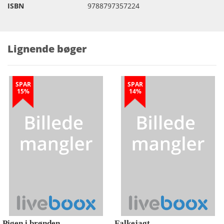
ISBN
9788797357224
Lignende bøger
SPAR
SPAR
15%
14%
Pigen i brønden
Falkejagt