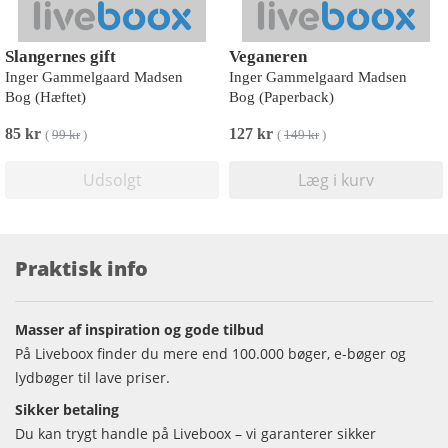
Slangernes gift
Veganeren
Inger Gammelgaard Madsen
Inger Gammelgaard Madsen
Bog (Hæftet)
Bog (Paperback)
85 kr
127 kr
(
99 kr
)
(
149 kr
)
Udsolgt
Læg i kurv
Praktisk info
Masser af inspiration og gode tilbud
På Liveboox finder du mere end 100.000 bøger, e-bøger og
lydbøger til lave priser.
Sikker betaling
Du kan trygt handle på Liveboox – vi garanterer sikker