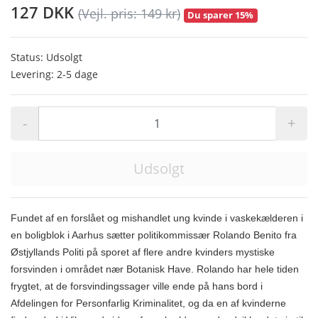
127 DKK
(Vejl. pris: 149 kr)
Du sparer 15%
Status: Udsolgt
Levering: 2-5 dage
-
+
Udsolgt
Fundet af en forslået og mishandlet ung kvinde i vaskekælderen i
en boligblok i Aarhus sætter politikommissær Rolando Benito fra
Østjyllands Politi på sporet af flere andre kvinders mystiske
forsvinden i området nær Botanisk Have. Rolando har hele tiden
frygtet, at de forsvindingssager ville ende på hans bord i
Afdelingen for Personfarlig Kriminalitet, og da en af kvinderne