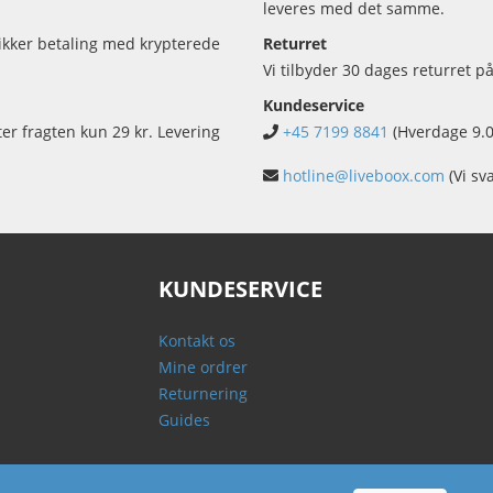
leveres med det samme.
sikker betaling med krypterede
Returret
Vi tilbyder 30 dages returret på
Kundeservice
ter fragten kun 29 kr. Levering
+45 7199 8841
(Hverdage 9.0
hotline@liveboox.com
(Vi sv
KUNDESERVICE
Kontakt os
Mine ordrer
Returnering
Guides