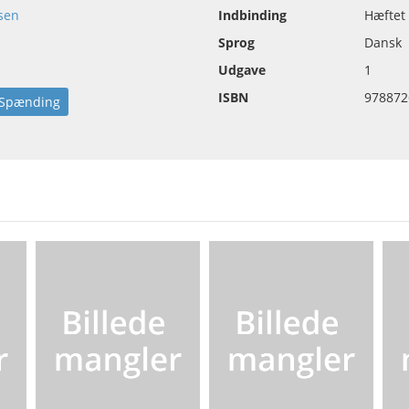
sen
Indbinding
Hæftet
Sprog
Dansk
Udgave
1
ISBN
978872
Spænding