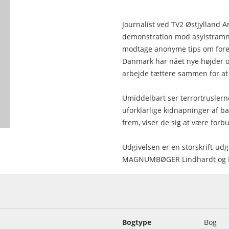
Journalist ved TV2 Østjylland 
demonstration mod asylstramni
modtage anonyme tips om fores
Danmark har nået nye højder og 
arbejde tættere sammen for a
Umiddelbart ser terrortruslerne
uforklarlige kidnapninger af 
frem, viser de sig at være for
Udgivelsen er en storskrift-udga
MAGNUMBØGER Lindhardt og R
Bogtype
Bog