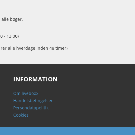
 alle bøger.
0 - 13.00)
arer alle hverdage inden 48 timer)
INFORMATION
Om liveboox
Handelsbetingelser
Persondatapolitik
Cookies