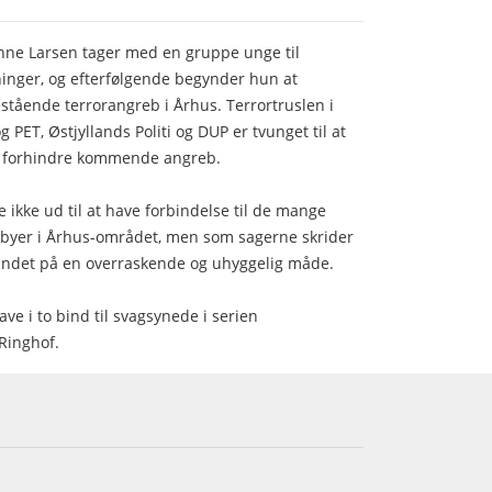
Anne Larsen tager med en gruppe unge til
nger, og efterfølgende begynder hun at
tående terrorangreb i Århus. Terrortruslen i
PET, Østjyllands Politi og DUP er tvunget til at
t forhindre kommende angreb.
 ikke ud til at have forbindelse til de mange
babyer i Århus-området, men som sagerne skrider
bundet på en overraskende og uhyggelig måde.
ve i to bind til svagsynede i serien
inghof.