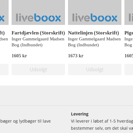
ft)
Fartdjævlen (Storskrift)
Nattelinjen (Storskrift)
dsen
Inger Gammelgaard Madsen
Inger Gammelgaard Madsen
Ing
Bog (Indbundet)
Bog (Indbundet)
Bog 
1605 kr
1673 kr
160
Udsolgt
Udsolgt
Levering
bøger og lydbøger til lave
Vi leverer i løbet af 1-5 hverd
bestemmer selv, om det skal vær