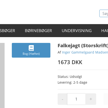
SBØGER
BØRNEBØGER
UNDERVISNING
HA
Falkejagt (Storskrift
Af
Inger Gammelgaard Madse
Bog (Hæftet)
1673 DKK
Status: Udsolgt
Levering: 2-5 dage
-
+