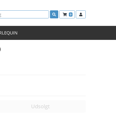
0
RLEQUIN
)
n
Udsolgt