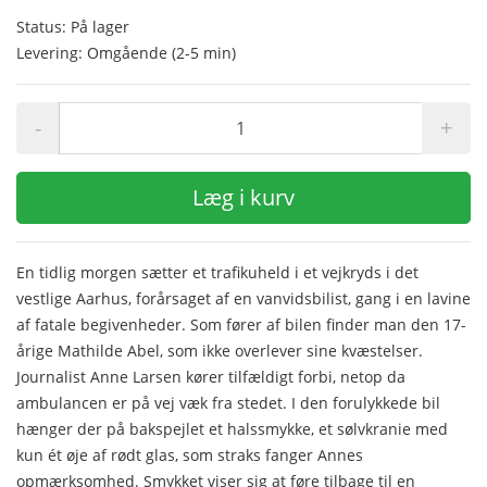
Status: På lager
Levering: Omgående (2-5 min)
-
+
Læg i kurv
En tidlig morgen sætter et trafikuheld i et vejkryds i det
vestlige Aarhus, forårsaget af en vanvidsbilist, gang i en lavine
af fatale begivenheder. Som fører af bilen finder man den 17-
årige Mathilde Abel, som ikke overlever sine kvæstelser.
Journalist Anne Larsen kører tilfældigt forbi, netop da
ambulancen er på vej væk fra stedet. I den forulykkede bil
hænger der på bakspejlet et halssmykke, et sølvkranie med
kun ét øje af rødt glas, som straks fanger Annes
opmærksomhed. Smykket viser sig at føre tilbage til en