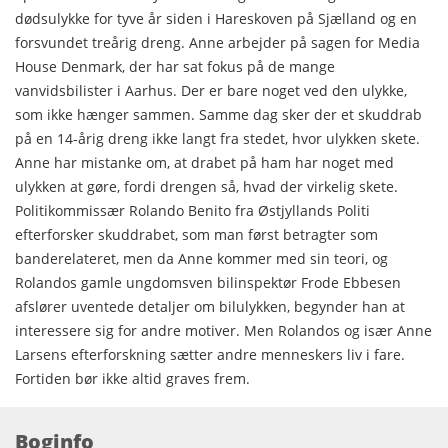
dødsulykke for tyve år siden i Hareskoven på Sjælland og en
forsvundet treårig dreng. Anne arbejder på sagen for Media
House Denmark, der har sat fokus på de mange
vanvidsbilister i Aarhus. Der er bare noget ved den ulykke,
som ikke hænger sammen. Samme dag sker der et skuddrab
på en 14-årig dreng ikke langt fra stedet, hvor ulykken skete.
Anne har mistanke om, at drabet på ham har noget med
ulykken at gøre, fordi drengen så, hvad der virkelig skete.
Politikommissær Rolando Benito fra Østjyllands Politi
efterforsker skuddrabet, som man først betragter som
banderelateret, men da Anne kommer med sin teori, og
Rolandos gamle ungdomsven bilinspektør Frode Ebbesen
afslører uventede detaljer om bilulykken, begynder han at
interessere sig for andre motiver. Men Rolandos og især Anne
Larsens efterforskning sætter andre menneskers liv i fare.
Fortiden bør ikke altid graves frem.
Boginfo