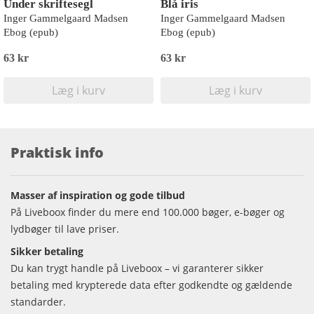
Under skriftesegl
Blå iris
Inger Gammelgaard Madsen
Inger Gammelgaard Madsen
Ebog (epub)
Ebog (epub)
63 kr
63 kr
Læg i kurv
Læg i kurv
Praktisk info
Masser af inspiration og gode tilbud
På Liveboox finder du mere end 100.000 bøger, e-bøger og
lydbøger til lave priser.
Sikker betaling
Du kan trygt handle på Liveboox – vi garanterer sikker
betaling med krypterede data efter godkendte og gældende
standarder.