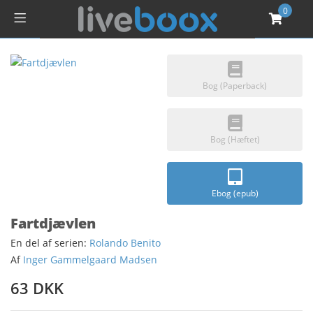
0
Bog (Paperback)
Bog (Hæftet)
Ebog (epub)
Fartdjævlen
En del af serien:
Rolando Benito
Af
Inger Gammelgaard Madsen
63 DKK