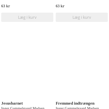
63 kr
63 kr
Læg i kurv
Læg i kurv
Jesusbarnet
Fremmed indtrængen
Inger Gammelgaard Madsen
Inger Gammelgaard Madsen