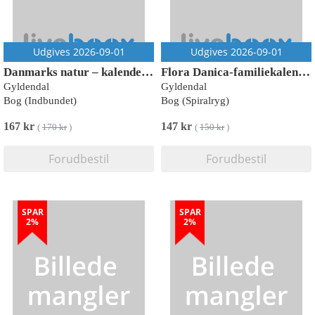
Udgives 2026-09-01
Udgives 2026-09-01
Danmarks natur – kalender 2027
Flora Danica-familiekalender 2027
Gyldendal
Gyldendal
Bog (Indbundet)
Bog (Spiralryg)
167 kr
147 kr
(
170 kr
)
(
150 kr
)
Forudbestil
Forudbestil
SPAR
SPAR
2%
2%