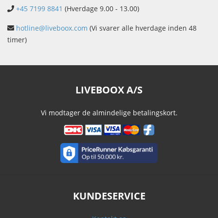
+45 7199 8841
(Hverdage 9.00 - 13.00)
hotline@liveboox.com
(Vi svarer alle hverdage inden 48
timer)
LIVEBOOX A/S
Vi modtager de almindelige betalingskort.
KUNDESERVICE