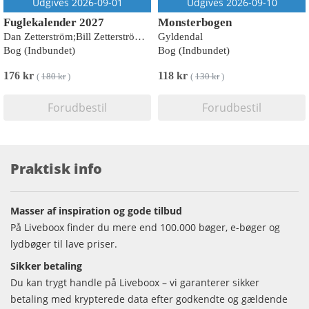
Udgives 2026-09-01
Udgives 2026-09-10
Fuglekalender 2027
Monsterbogen
Dan Zetterström;Bill Zetterström;Niklas Aronsson
Gyldendal
Bog (Indbundet)
Bog (Indbundet)
176 kr
118 kr
(
180 kr
)
(
130 kr
)
Forudbestil
Forudbestil
Praktisk info
Masser af inspiration og gode tilbud
På Liveboox finder du mere end 100.000 bøger, e-bøger og
lydbøger til lave priser.
Sikker betaling
Du kan trygt handle på Liveboox – vi garanterer sikker
betaling med krypterede data efter godkendte og gældende