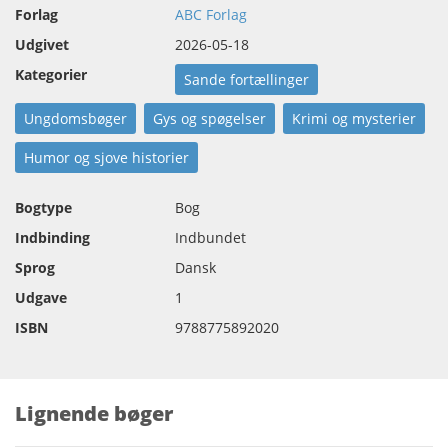
Forlag
ABC Forlag
Udgivet
2026-05-18
Kategorier
Sande fortællinger
Ungdomsbøger
Gys og spøgelser
Krimi og mysterier
Humor og sjove historier
Bogtype
Bog
Indbinding
Indbundet
Sprog
Dansk
Udgave
1
ISBN
9788775892020
Lignende bøger