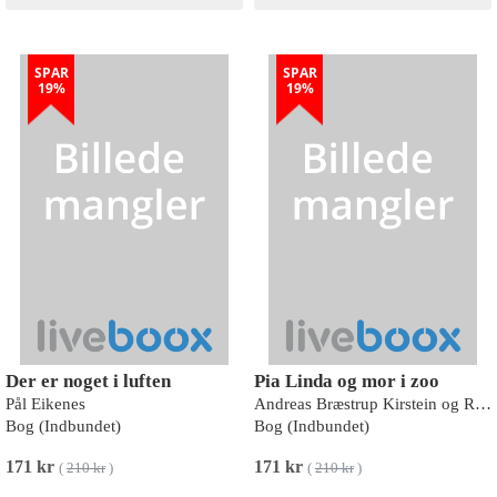
SPAR
SPAR
19%
19%
Der er noget i luften
Pia Linda og mor i zoo
Pål Eikenes
Andreas Bræstrup Kirstein og Rasmus Bregnhøi
Bog (Indbundet)
Bog (Indbundet)
171 kr
171 kr
(
210 kr
)
(
210 kr
)