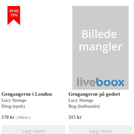
SPAR
15%
Gengangerne i London
Gengangerne på godset
Lucy Strange
Lucy Strange
Ebog (epub)
Bog (Indbundet)
170 kr
315 kr
(
200 kr
)
Læg i kurv
Læg i kurv