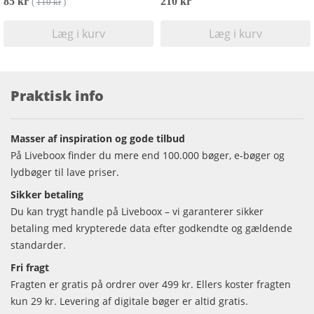
85 kr
210 kr
(
110 kr
)
Læg i kurv
Læg i kurv
Praktisk info
Masser af inspiration og gode tilbud
På Liveboox finder du mere end 100.000 bøger, e-bøger og
lydbøger til lave priser.
Sikker betaling
Du kan trygt handle på Liveboox – vi garanterer sikker
betaling med krypterede data efter godkendte og gældende
standarder.
Fri fragt
Fragten er gratis på ordrer over 499 kr. Ellers koster fragten
kun 29 kr. Levering af digitale bøger er altid gratis.