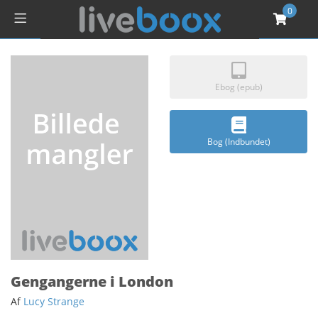
0
Ebog (epub)
Bog (Indbundet)
Gengangerne i London
Af
Lucy Strange