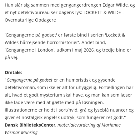
Hun slår sig sammen med gengangerdrengen Edgar Wilde, og
et nyt detektivbureau ser dagens lys:
LOCKETT & WILDE –
Overnaturlige Opdagere
'Gengangerne på godset' er første bind i serien 'Lockett &
Wildes hårrejsende horrorhistorier'. Andet bind,
'Gengangerne i London', udkom i maj 2026, og tredje bind er
på vej.
Omtale:
"
Gengangerne på godset
er en humoristisk og gysende
detektivroman, som ikke er alt for uhyggelig. Fortællingen har
alt, hvad et godt mysterium skal have, og man kan som læser
ikke lade være med at gætte med på løsningen.
Illustrationerne er holdt i sort/hvid, grå og lyseblå nuancer og
giver et nostalgisk engelsk udtryk, som fungerer ret godt."
Dansk BiblioteksCenter
,
materialevurdering af Marianne
Wismar Mühring