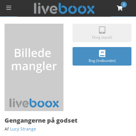
0
Ebog (epub)
Bog (Indbundet)
Gengangerne på godset
Af
Lucy Strange