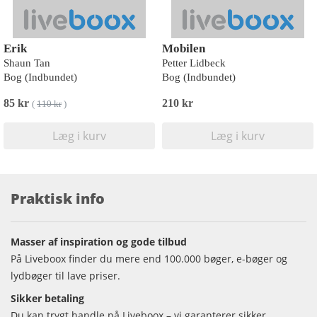
Erik
Mobilen
Shaun Tan
Petter Lidbeck
Bog (Indbundet)
Bog (Indbundet)
85 kr
210 kr
(
110 kr
)
Læg i kurv
Læg i kurv
Praktisk info
Masser af inspiration og gode tilbud
På Liveboox finder du mere end 100.000 bøger, e-bøger og
lydbøger til lave priser.
Sikker betaling
Du kan trygt handle på Liveboox – vi garanterer sikker