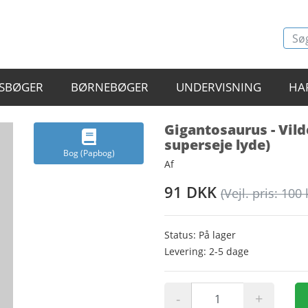
SBØGER
BØRNEBØGER
UNDERVISNING
HA
Gigantosaurus - Vild
superseje lyde)
Bog (Papbog)
Af
91 DKK
(Vejl. pris: 100 
Status: På lager
Levering: 2-5 dage
-
+