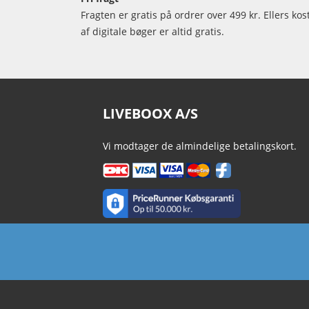
Fragten er gratis på ordrer over 499 kr. Ellers kos
af digitale bøger er altid gratis.
LIVEBOOX A/S
Vi modtager de almindelige betalingskort.