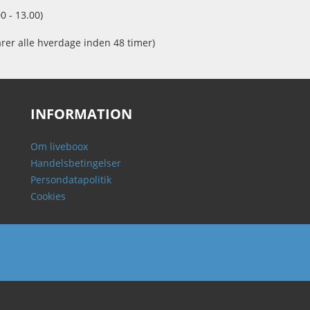
0 - 13.00)
arer alle hverdage inden 48 timer)
INFORMATION
Om liveboox
Handelsbetingelser
Persondatapolitik
Cookies