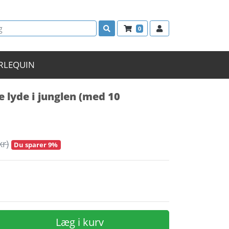
0
RLEQUIN
e lyde i junglen (med 10
kr)
Du sparer 9%
Læg i kurv