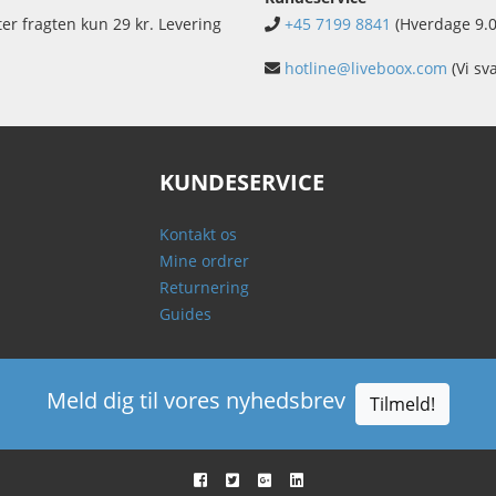
ter fragten kun 29 kr. Levering
+45 7199 8841
(Hverdage 9.0
hotline@liveboox.com
(Vi sv
KUNDESERVICE
Kontakt os
Mine ordrer
Returnering
Guides
Meld dig til vores nyhedsbrev
Tilmeld!