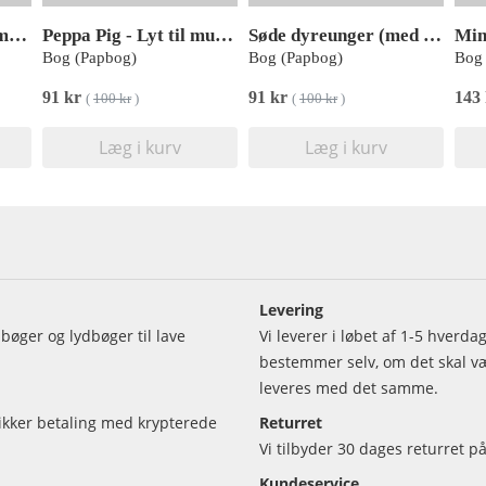
Bondegårdens dyr (med 10 lyde)
Peppa Pig - Lyt til musikken med Gurli Gris (med 10 supersøde lyde)
Søde dyreunger (med 10 lyde)
Bog (Papbog)
Bog (Papbog)
Bog 
91 kr
91 kr
143
(
100 kr
)
(
100 kr
)
Læg i kurv
Læg i kurv
Levering
bøger og lydbøger til lave
Vi leverer i løbet af 1-5 hverd
bestemmer selv, om det skal vær
leveres med det samme.
sikker betaling med krypterede
Returret
Vi tilbyder 30 dages returret på
Kundeservice