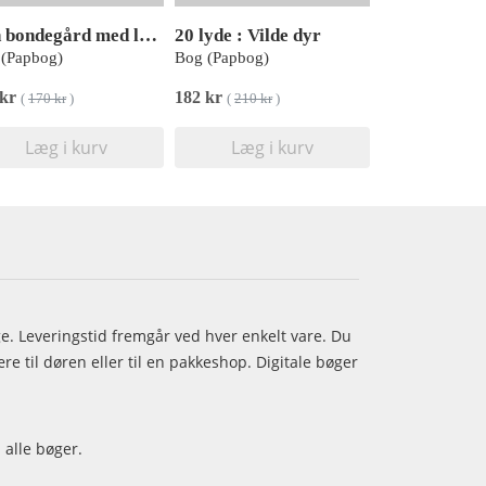
Min bondegård med lyd (med 10 supersøde lyde)
20 lyde : Vilde dyr
(Papbog)
Bog (Papbog)
 kr
182 kr
(
170 kr
)
(
210 kr
)
Læg i kurv
Læg i kurv
age. Leveringstid fremgår ved hver enkelt vare. Du
e til døren eller til en pakkeshop. Digitale bøger
 alle bøger.