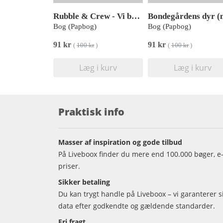
Rubble & Crew - Vi bygger sammen! (med 10 superseje lyde)
Bog (Papbog)
Bog (Papbog)
91 kr
91 kr
(
100 kr
)
(
100 kr
)
Læg i kurv
Læg i kurv
Praktisk info
Masser af inspiration og gode tilbud
På Liveboox finder du mere end 100.000 bøger, e-
priser.
Sikker betaling
Du kan trygt handle på Liveboox – vi garanterer 
data efter godkendte og gældende standarder.
Fri fragt