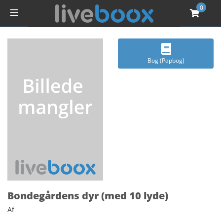
0
Bog (Papbog)
Bondegårdens dyr (med 10 lyde)
Af