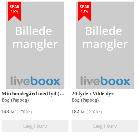
SPAR
SPAR
16%
13%
Min bondegård med lyd (med 10 supersøde lyde)
20 lyde : Vilde dyr
Bog (Papbog)
Bog (Papbog)
143 kr
182 kr
(
170 kr
)
(
210 kr
)
Læg i kurv
Læg i kurv