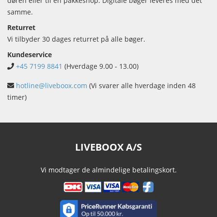
døren eller til en pakkeshop. Digitale bøger leveres med det
samme.
Returret
Vi tilbyder 30 dages returret på alle bøger.
Kundeservice
+45 7199 8841
(Hverdage 9.00 - 13.00)
hotline@liveboox.com
(Vi svarer alle hverdage inden 48
timer)
LIVEBOOX A/S
Vi modtager de almindelige betalingskort.