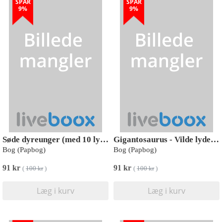
SPAR
SPAR
9%
9%
Søde dyreunger (med 10 lyde)
Gigantosaurus - Vilde lyde i junglen (med 10 superseje lyde)
Bog (Papbog)
Bog (Papbog)
91 kr
91 kr
(
100 kr
)
(
100 kr
)
Læg i kurv
Læg i kurv