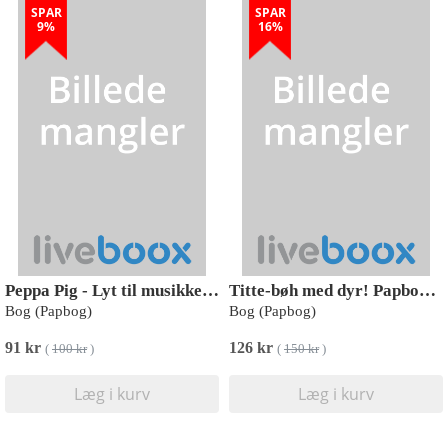
SPAR
SPAR
9%
16%
Peppa Pig - Lyt til musikken med Gurli Gris (med 10 supersøde lyde)
Titte-bøh med dyr! Papbog med 5 skønne lyde
Bog (Papbog)
Bog (Papbog)
91 kr
126 kr
(
100 kr
)
(
150 kr
)
Læg i kurv
Læg i kurv