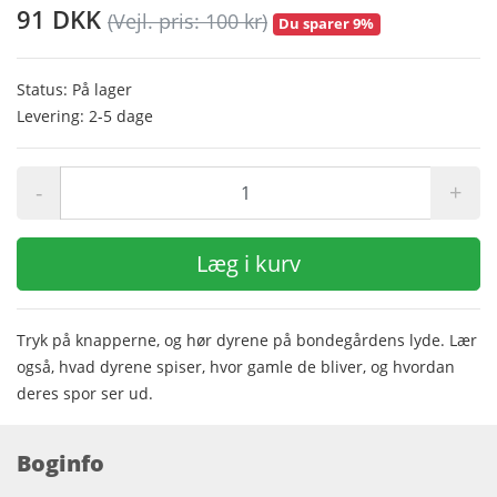
91 DKK
(Vejl. pris: 100 kr)
Du sparer 9%
Status: På lager
Levering: 2-5 dage
-
+
Læg i kurv
Tryk på knapperne, og hør dyrene på bondegårdens lyde. Lær
også, hvad dyrene spiser, hvor gamle de bliver, og hvordan
deres spor ser ud.
Boginfo