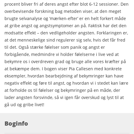
procent bliver fri af deres angst efter blot 6-12 sessioner. Den
overbevisende forskning bag metoden viser, at den meget
brugte selvanalyse og ’mærken-efter’ er en helt forkert måde
at gribe angst og angstsymptomer an på. Faktisk har det den
modsatte effekt – den vedligeholder angsten. Forklaringen er,
at det menneskelige sind regulerer sig selv, hvis det får fred
til det. Også stærke følelser som panik og angst er
forbigående, medmindre vi holder følelserne i live ved at
bekymre os i overdreven grad og bruge alle vores kræfter på
at bekæmpe dem. I bogen viser Pia Callesen med konkrete
eksempler, hvordan bearbejdning af bekymringer kan have
negativ effekt og føre til angst, og hvordan vi i stedet kan lære
at forholde os til følelser og bekymringer på en måde, der
lader angsten forsvinde, så vi igen får overskud og lyst til at
gå ud og gribe livet!
Boginfo