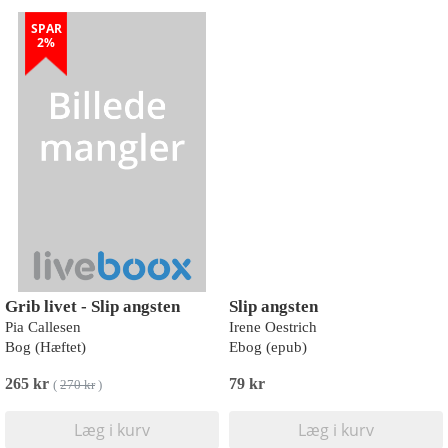
SPAR
2%
Grib livet - Slip angsten
Slip angsten
Pia Callesen
Irene Oestrich
Bog (Hæftet)
Ebog (epub)
265 kr
79 kr
(
270 kr
)
Læg i kurv
Læg i kurv