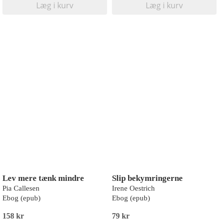
Læg i kurv
Læg i kurv
Lev mere tænk mindre
Slip bekymringerne
Pia Callesen
Irene Oestrich
Ebog (epub)
Ebog (epub)
158 kr
79 kr