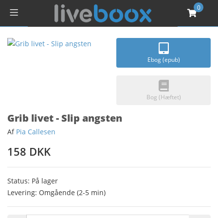
0
Ebog (epub)
Bog (Hæftet)
Grib livet - Slip angsten
Af
Pia Callesen
158 DKK
Status: På lager
Levering: Omgående (2-5 min)