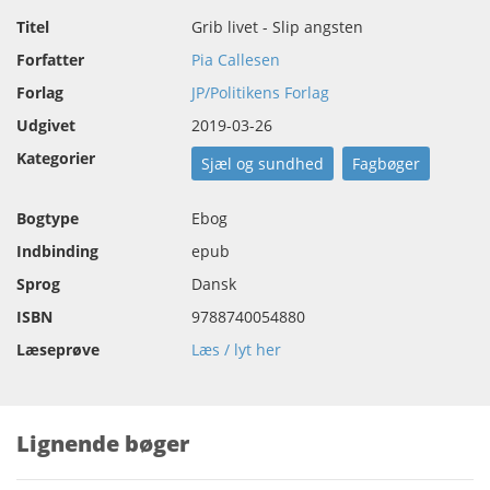
Titel
Grib livet - Slip angsten
Forfatter
Pia Callesen
Forlag
JP/Politikens Forlag
Udgivet
2019-03-26
Kategorier
Sjæl og sundhed
Fagbøger
Bogtype
Ebog
Indbinding
epub
Sprog
Dansk
ISBN
9788740054880
Læseprøve
Læs / lyt her
Lignende bøger