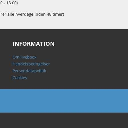
0 - 13.00)
arer alle hverdage inden 48 timer)
INFORMATION
Om liveboox
Handelsbetingelser
Persondatapolitik
Cookies