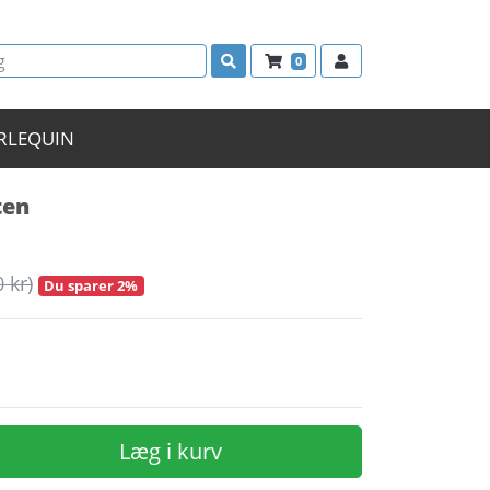
0
RLEQUIN
ten
0 kr)
Du sparer 2%
Læg i kurv