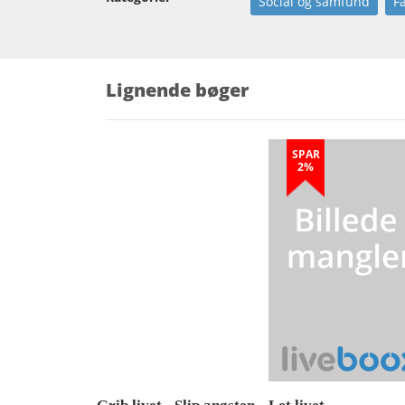
Social og samfund
F
Lignende bøger
SPAR
2%