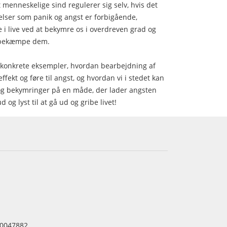
t menneskelige sind regulerer sig selv, hvis det
ølelser som panik og angst er forbigående,
 i live ved at bekymre os i overdreven grad og
t bekæmpe dem.
d konkrete eksempler, hvordan bearbejdning af
fekt og føre til angst, og hvordan vi i stedet kan
r og bekymringer på en måde, der lader angsten
d og lyst til at gå ud og gribe livet!
0047882