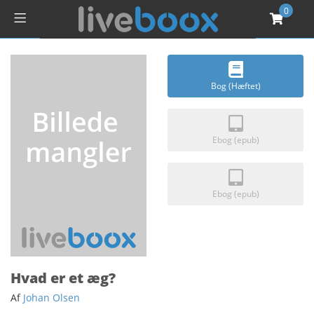
0
Bog (Hæftet)
Ebog (epub)
Ebog (epub)
Hvad er et æg?
Af
Johan Olsen