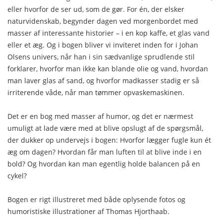
eller hvorfor de ser ud, som de gør. For én, der elsker
naturvidenskab, begynder dagen ved morgenbordet med
masser af interessante historier – i en kop kaffe, et glas vand
eller et æg. Og i bogen bliver vi inviteret inden for i Johan
Olsens univers, når han i sin sædvanlige sprudlende stil
forklarer, hvorfor man ikke kan blande olie og vand, hvordan
man laver glas af sand, og hvorfor madkasser stadig er så
irriterende våde, når man tømmer opvaskemaskinen.
Det er en bog med masser af humor, og det er nærmest
umuligt at lade være med at blive opslugt af de spørgsmål,
der dukker op undervejs i bogen: Hvorfor lægger fugle kun ét
æg om dagen? Hvordan får man luften til at blive inde i en
bold? Og hvordan kan man egentlig holde balancen på en
cykel?
Bogen er rigt illustreret med både oplysende fotos og
humoristiske illustrationer af Thomas Hjorthaab.