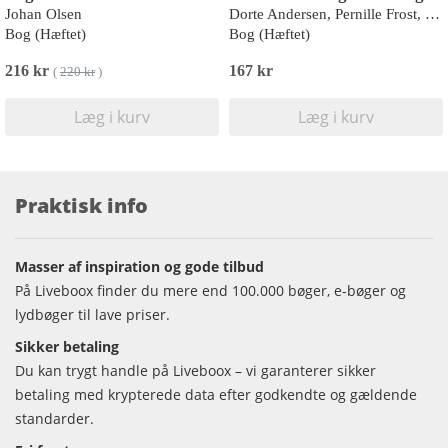
Johan Olsen
Dorte Andersen, Pernille Frost, Michael Petersen
Bog (Hæftet)
Bog (Hæftet)
216 kr
167 kr
(
220 kr
)
Læg i kurv
Læg i kurv
Praktisk info
Masser af inspiration og gode tilbud
På Liveboox finder du mere end 100.000 bøger, e-bøger og
lydbøger til lave priser.
Sikker betaling
Du kan trygt handle på Liveboox – vi garanterer sikker
betaling med krypterede data efter godkendte og gældende
standarder.