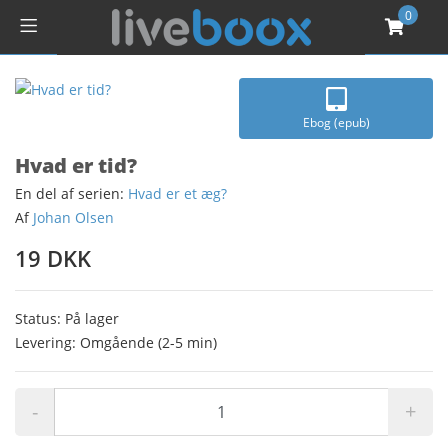
0
Ebog (epub)
Hvad er tid?
En del af serien:
Hvad er et æg?
Af
Johan Olsen
19 DKK
Status: På lager
Levering: Omgående (2-5 min)
-
+