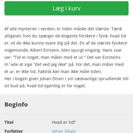
Læg i kurv
Af alle mysterier i verden, er tiden måske det største. Tænk
alligevel, hvis du spørger de klogeste forskere i fysik, hvad tid
er, vil de ikke kunne svare dig på det. En af de største fysikere
nogensinde, Albert Einstein, blev spurgt engang. Hans svar
var: ”Tid er noget, man måler med et ur.” Det var Einsteins
m˚ade at sige ”det ved jeg ikke” på. For det, man måler med
et ur, er ikke tid. Faktisk
kan
man ikke måle tiden.
Her i bogen giver Johan Olsen i sin sædvanlige sprudlende stil
sit bud på, hvad tid egentlig er for noget.
Boginfo
Titel
Hvad er tid?
Forfatter
Johan Olsen