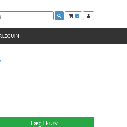
0
RLEQUIN
?
Læg i kurv