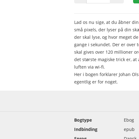
Lad os nu sige, at du åbner din
små pixels, der lyser på din s
der skal lyse, og hvor meget de 
gange i sekundet. Der er over to
skal gives over 120 millioner or
det største magiske trick er, a
luften via wi-fi.
Her i bogen forklarer Johan Ols
egentlig er for noget.
Bogtype
Ebog
Indbinding
epub
Sprog
Dansk