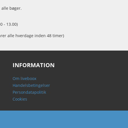
 alle bøger.
0 - 13.00)
arer alle hverdage inden 48 timer)
INFORMATION
Om liveboox
Handelsbetingelser
Persondatapolitik
Cookies