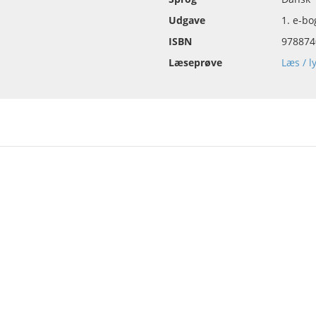
Udgave
1. e-b
ISBN
978874
Læseprøve
Læs / l