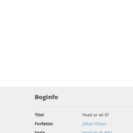
Boginfo
Titel
Hvad er wi-fi?
Forfatter
Johan Olsen
Serie
Hvad er et æg?