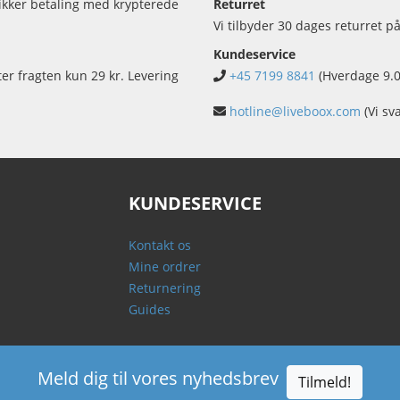
sikker betaling med krypterede
Returret
Vi tilbyder 30 dages returret på
Kundeservice
ter fragten kun 29 kr. Levering
+45 7199 8841
(Hverdage 9.0
hotline@liveboox.com
(Vi sv
KUNDESERVICE
Kontakt os
Mine ordrer
Returnering
Guides
Meld dig til vores nyhedsbrev
Tilmeld!