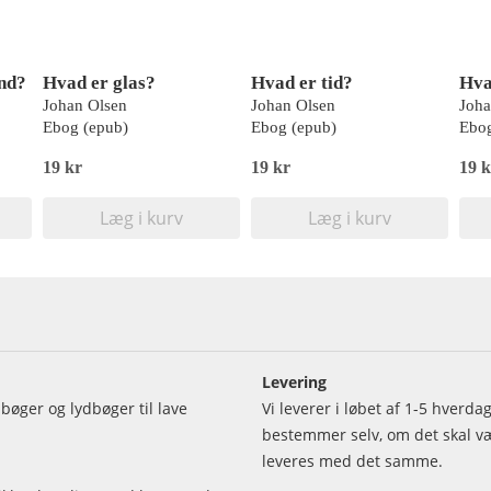
nd?
Hvad er glas?
Hvad er tid?
Hva
Johan Olsen
Johan Olsen
Joha
Ebog (epub)
Ebog (epub)
Ebog
19 kr
19 kr
19 k
Læg i kurv
Læg i kurv
Levering
bøger og lydbøger til lave
Vi leverer i løbet af 1-5 hverd
bestemmer selv, om det skal vær
leveres med det samme.