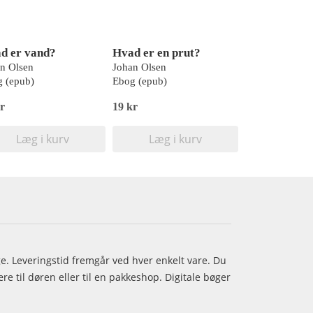
d er vand?
Hvad er en prut?
n Olsen
Johan Olsen
 (epub)
Ebog (epub)
r
19 kr
Læg i kurv
Læg i kurv
age. Leveringstid fremgår ved hver enkelt vare. Du
e til døren eller til en pakkeshop. Digitale bøger