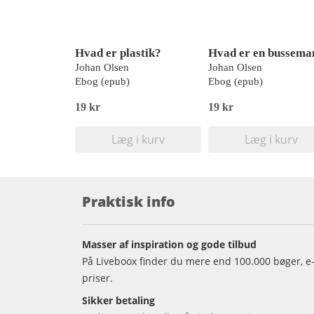
Hvad er plastik?
Hvad er en bussema
Johan Olsen
Johan Olsen
Ebog (epub)
Ebog (epub)
19 kr
19 kr
Læg i kurv
Læg i kurv
Praktisk info
Masser af inspiration og gode tilbud
På Liveboox finder du mere end 100.000 bøger, e-
priser.
Sikker betaling