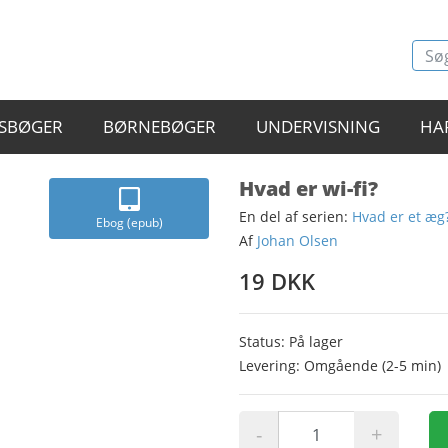
SBØGER
BØRNEBØGER
UNDERVISNING
HA
Hvad er wi-fi?
En del af serien:
Hvad er et æg
Ebog (epub)
Af
Johan Olsen
19 DKK
Status: På lager
Levering: Omgående (2-5 min)
-
+