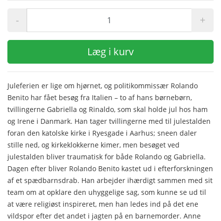
-
+
Læg i kurv
Juleferien er lige om hjørnet, og politikommissær Rolando
Benito har fået besøg fra Italien – to af hans børnebørn,
tvillingerne Gabriella og Rinaldo, som skal holde jul hos ham
og Irene i Danmark. Han tager tvillingerne med til julestalden
foran den katolske kirke i Ryesgade i Aarhus; sneen daler
stille ned, og kirkeklokkerne kimer, men besøget ved
julestalden bliver traumatisk for både Rolando og Gabriella.
Dagen efter bliver Rolando Benito kastet ud i efterforskningen
af et spædbarnsdrab. Han arbejder ihærdigt sammen med sit
team om at opklare den uhyggelige sag, som kunne se ud til
at være religiøst inspireret, men han ledes ind på det ene
vildspor efter det andet i jagten på en barnemorder. Anne