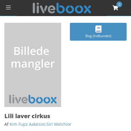
0
Bog (Indbundet)
Lili laver cirkus
Af
Kim Fupz Aakeson;Siri Melchior