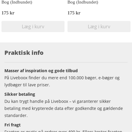
Bog (Indbundet)
Bog (Indbundet)
175 kr
175 kr
Læg i kurv
Læg i kurv
Praktisk info
Masser af inspiration og gode tilbud
På Liveboox finder du mere end 100.000 bøger, e-bøger og
lydbøger til lave priser.
Sikker betaling
Du kan trygt handle på Liveboox – vi garanterer sikker
betaling med krypterede data efter godkendte og gældende
standarder.
Fri fragt
Fragten er gratis på ordrer over 499 kr. Ellers koster fragten