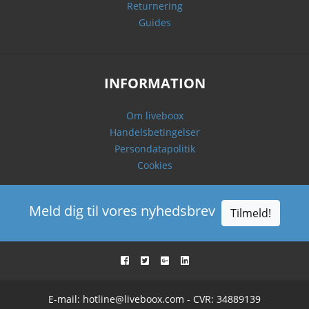
Returnering
Guides
INFORMATION
Om liveboox
Handelsbetingelser
Persondatapolitik
Cookies
Meld dig til vores nyhedsbrev
Tilmeld!
E-mail:
hotline@liveboox.com
- CVR: 34889139