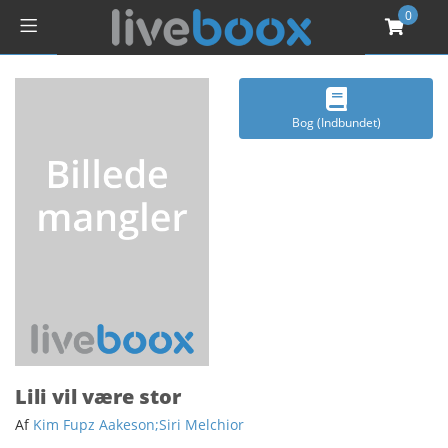
0
Bog (Indbundet)
Lili vil være stor
Af
Kim Fupz Aakeson;Siri Melchior