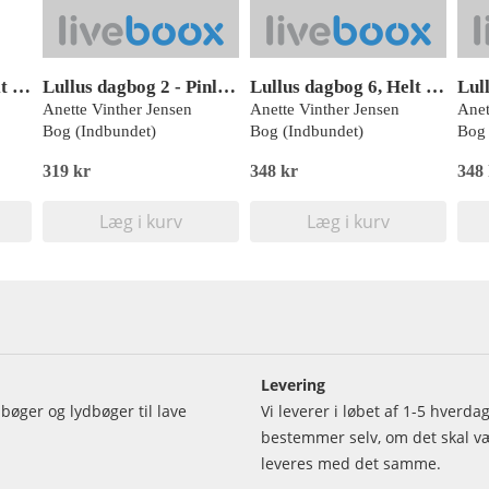
Lullus dagbog 3 - Mit liv - med drenge!, Rød Læseklub
Lullus dagbog 2 - Pinlig jul - med drenge!, Rød læseklub
Lullus dagbog 6, Helt desperado - med flere drenge! Rød Læseklub
Anette Vinther Jensen
Anette Vinther Jensen
Anet
Bog (Indbundet)
Bog (Indbundet)
Bog 
319 kr
348 kr
348
Læg i kurv
Læg i kurv
Levering
bøger og lydbøger til lave
Vi leverer i løbet af 1-5 hverd
bestemmer selv, om det skal vær
leveres med det samme.