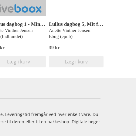
Lullus dagbog 1 - Min værste ferie - med drenge!, Rød Læseklub
Lullus dagbog 5, Mit første kys - med drenge!, Rød Læseklub
te Vinther Jensen
Anette Vinther Jensen
(Indbundet)
Ebog (epub)
 kr
39 kr
Læg i kurv
Læg i kurv
age. Leveringstid fremgår ved hver enkelt vare. Du
e til døren eller til en pakkeshop. Digitale bøger