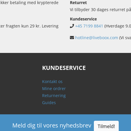
sikker betaling med krypterede
Returret
Vi tilbyder 30 dages returret på
Kundeservice
ter fragten kun 29 kr. Levering
+45 7199 8841
(Hverdage 9.0
hotline@liveboox.com
(Vi sv
KUNDESERVICE
Kontakt os
Mine ordrer
Returnering
Guides
Meld dig til vores nyhedsbrev
Tilmeld!