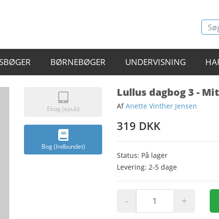
SBØGER
BØRNEBØGER
UNDERVISNING
HA
Lullus dagbog 3 - Mi
Af
Anette Vinther Jensen
Ebog (epub)
319 DKK
Bog (Indbundet)
Status: På lager
Levering: 2-5 dage
-
+