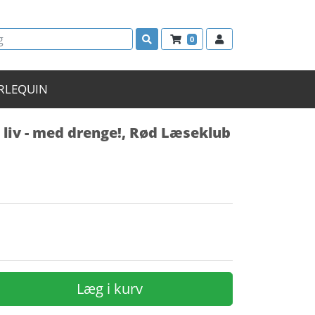
0
RLEQUIN
t liv - med drenge!, Rød Læseklub
Læg i kurv