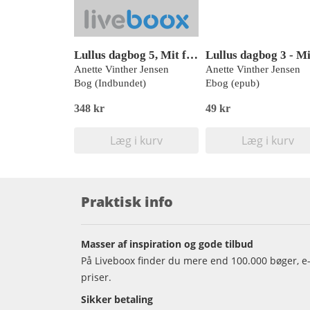
Lullus dagbog 5, Mit første kys - med drenge!, Rød Læseklub
Anette Vinther Jensen
Anette Vinther Jensen
Bog (Indbundet)
Ebog (epub)
348 kr
49 kr
Læg i kurv
Læg i kurv
Praktisk info
Masser af inspiration og gode tilbud
På Liveboox finder du mere end 100.000 bøger, e-
priser.
Sikker betaling