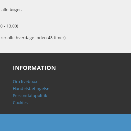
 alle bøger.
0 - 13.00)
arer alle hverdage inden 48 timer)
INFORMATION
Om liveboox
Handelsbetingelser
Persondatapolitik
Cookies