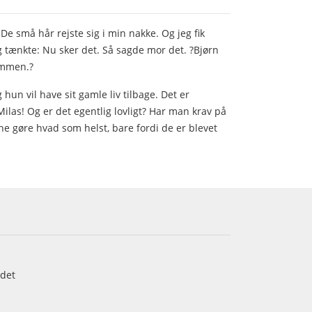
 De små hår rejste sig i min nakke. Og jeg fik
 tænkte: Nu sker det. Så sagde mor det. ?Bjørn
sammen.?
g hun vil have sit gamle liv tilbage. Det er
Milas! Og er det egentlig lovligt? Har man krav på
sne gøre hvad som helst, bare fordi de er blevet
det