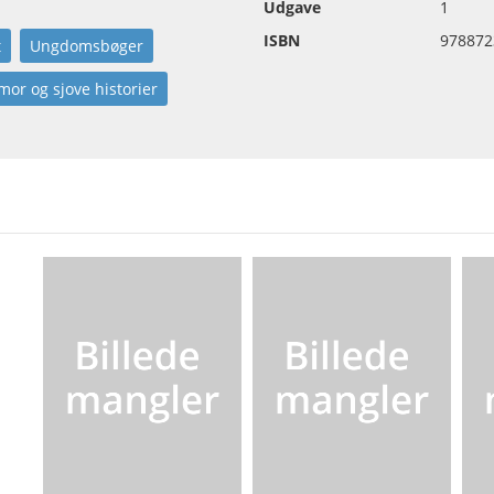
Udgave
1
ISBN
978872
t
Ungdomsbøger
or og sjove historier