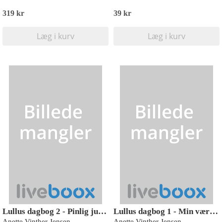
319 kr
39 kr
Læg i kurv
Læg i kurv
Lullus dagbog 2 - Pinlig jul - med drenge!, Rød læseklub
Lullus dagbog 1 - Min værste ferie - med drenge!, Rød Læseklub
Anette Vinther Jensen
Anette Vinther Jensen