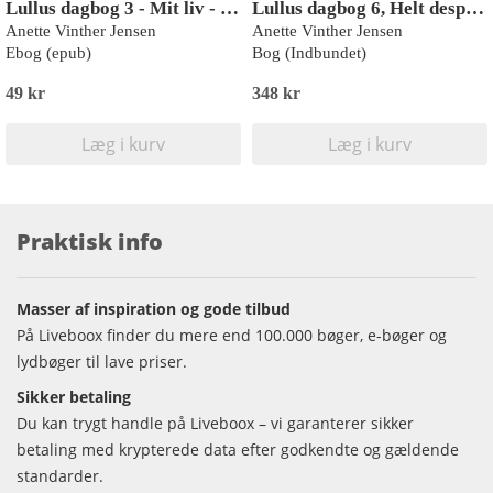
Lullus dagbog 3 - Mit liv - med drenge!, Rød Læseklub
Lullus dagbog 6, Helt desperado - med flere drenge! Rød Læseklub
Anette Vinther Jensen
Anette Vinther Jensen
Ebog (epub)
Bog (Indbundet)
49 kr
348 kr
Læg i kurv
Læg i kurv
Praktisk info
Masser af inspiration og gode tilbud
På Liveboox finder du mere end 100.000 bøger, e-bøger og
lydbøger til lave priser.
Sikker betaling
Du kan trygt handle på Liveboox – vi garanterer sikker
betaling med krypterede data efter godkendte og gældende
standarder.