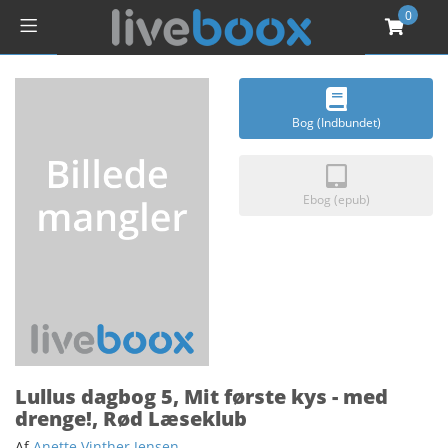
0
Bog (Indbundet)
Ebog (epub)
Lullus dagbog 5, Mit første kys - med
drenge!, Rød Læseklub
Af
Anette Vinther Jensen