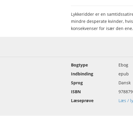
Lykkeridder er en samtidssatir
mindre desperate kvinder, hvis
konsekvenser for især den ene
Bogtype
Ebog
Indbinding
epub
Sprog
Dansk
ISBN
978879
Læseprøve
Læs / l