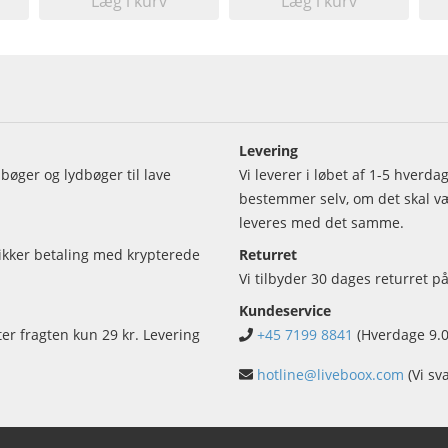
Læg i kurv
Læg i kurv
Levering
bøger og lydbøger til lave
Vi leverer i løbet af 1-5 hverd
bestemmer selv, om det skal vær
leveres med det samme.
sikker betaling med krypterede
Returret
Vi tilbyder 30 dages returret på
Kundeservice
ter fragten kun 29 kr. Levering
+45 7199 8841
(Hverdage 9.0
hotline@liveboox.com
(Vi sv