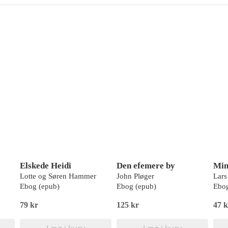
Elskede Heidi
Den efemere by
Lotte og Søren Hammer
John Pløger
Lar
Ebog (epub)
Ebog (epub)
Ebog
79 kr
125 kr
47 k