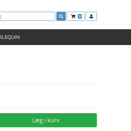
0
RLEQUIN
Læg i kurv