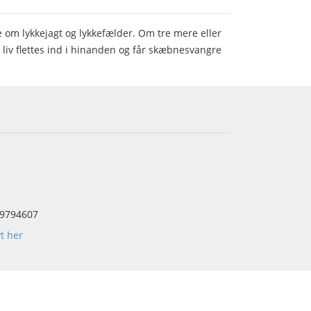
e om lykkejagt og lykkefælder. Om tre mere eller
 liv flettes ind i hinanden og får skæbnesvangre
.
9794607
yt her