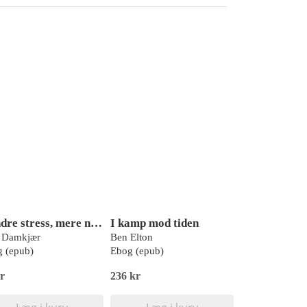
Mindre stress, mere nærvær
I kamp mod tiden
s Damkjær
Ben Elton
 (epub)
Ebog (epub)
r
236 kr