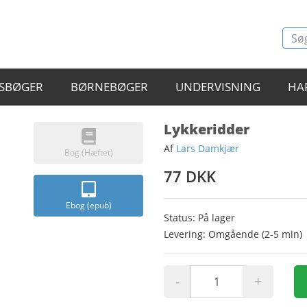
SBØGER
BØRNEBØGER
UNDERVISNING
HA
Lykkeridder
Af
Lars Damkjær
Bog (Hæftet)
77 DKK
Ebog (epub)
Status: På lager
Levering: Omgående (2-5 min)
-
+