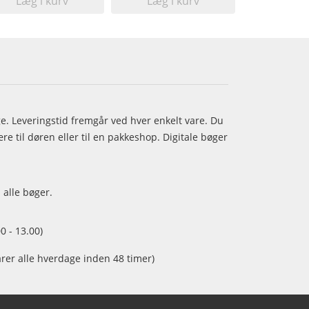
Læg i kurv
Læg i kurv
age. Leveringstid fremgår ved hver enkelt vare. Du
e til døren eller til en pakkeshop. Digitale bøger
 alle bøger.
0 - 13.00)
arer alle hverdage inden 48 timer)