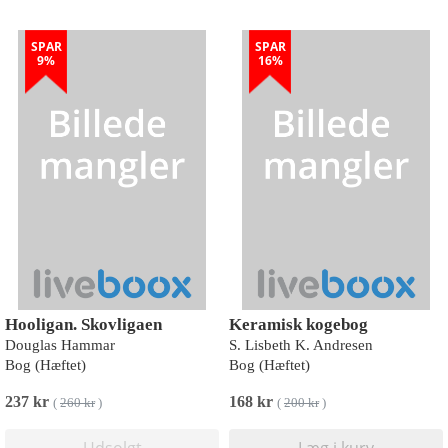
SPAR
SPAR
9%
16%
Hooligan. Skovligaen
Keramisk kogebog
Douglas Hammar
S. Lisbeth K. Andresen
Bog (Hæftet)
Bog (Hæftet)
237 kr
168 kr
(
260 kr
)
(
200 kr
)
Udsolgt
Læg i kurv