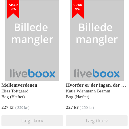
SPAR
SPAR
9%
9%
Mellemverdenen
Hvorfor er der ingen, der har fyldt EKG-vognen?
Elias Toftgaard
Katja Wienmann Bramm
Bog (Hæftet)
Bog (Hæftet)
227 kr
227 kr
(
250 kr
)
(
250 kr
)
Læg i kurv
Læg i kurv