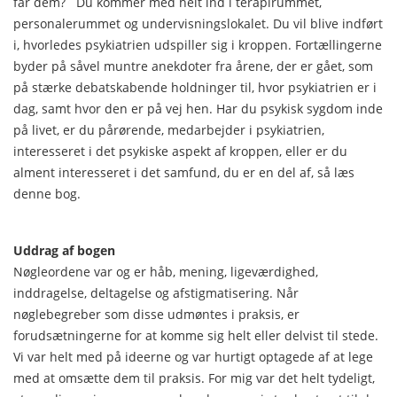
får dem? Du kommer med helt ind i terapirummet,
personalerummet og undervisningslokalet. Du vil blive indført
i, hvorledes psykiatrien udspiller sig i kroppen. Fortællingerne
byder på såvel muntre anekdoter fra årene, der er gået, som
på stærke debatskabende holdninger til, hvor psykiatrien er i
dag, samt hvor den er på vej hen. Har du psykisk sygdom inde
på livet, er du pårørende, medarbejder i psykiatrien,
interesseret i det psykiske aspekt af kroppen, eller er du
alment interesseret i det samfund, du er en del af, så læs
denne bog.
Uddrag af bogen
Nøgleordene var og er håb, mening, ligeværdighed,
inddragelse, deltagelse og afstigmatisering. Når
nøglebegreber som disse udmøntes i praksis, er
forudsætningerne for at komme sig helt eller delvist til stede.
Vi var helt med på ideerne og var hurtigt optagede af at lege
med at omsætte dem til praksis. For mig var det helt tydeligt,