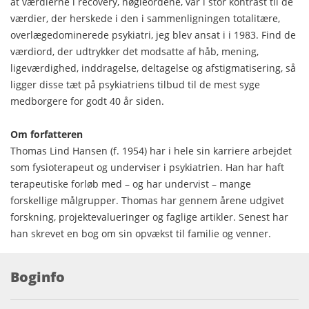
at værdierne i recovery, nøgleordene, var i stor kontrast til de
værdier, der herskede i den i sammenligningen totalitære,
overlægedominerede psykiatri, jeg blev ansat i i 1983. Find de
værdiord, der udtrykker det modsatte af håb, mening,
ligeværdighed, inddragelse, deltagelse og afstigmatisering, så
ligger disse tæt på psykiatriens tilbud til de mest syge
medborgere for godt 40 år siden.
Om forfatteren
Thomas Lind Hansen (f. 1954) har i hele sin karriere arbejdet
som fysioterapeut og underviser i psykiatrien. Han har haft
terapeutiske forløb med – og har undervist – mange
forskellige målgrupper. Thomas har gennem årene udgivet
forskning, projektevalueringer og faglige artikler. Senest har
han skrevet en bog om sin opvækst til familie og venner.
Boginfo