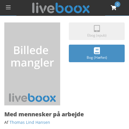
0
Ebog (epub)
Bog (Hæftet)
Med mennesker på arbejde
Af
Thomas Lind Hansen