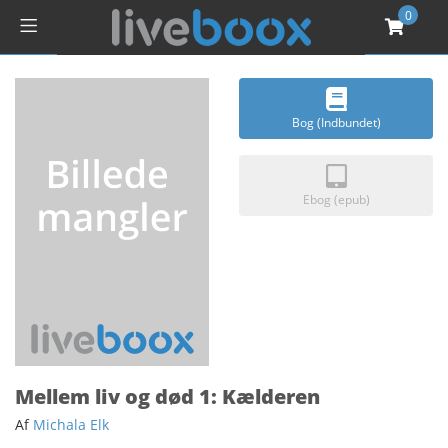
0
Bog (Indbundet)
Ebog (epub)
Mellem liv og død 1: Kælderen
Af
Michala Elk