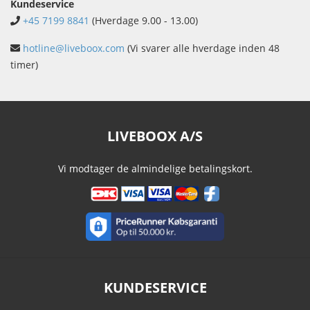
Kundeservice
+45 7199 8841
(Hverdage 9.00 - 13.00)
hotline@liveboox.com
(Vi svarer alle hverdage inden 48
timer)
LIVEBOOX A/S
Vi modtager de almindelige betalingskort.
KUNDESERVICE