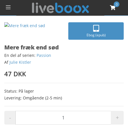
0
Ebog (epub)
Mere fræk end sød
En del af serien:
Passion
Af
Julie Kistler
47 DKK
Status: På lager
Levering: Omgående (2-5 min)
-
+