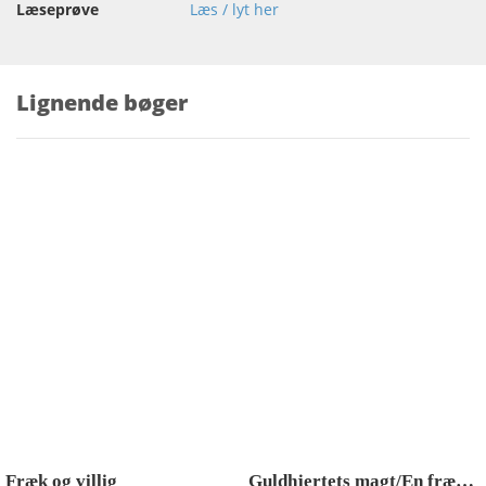
Læseprøve
Læs / lyt her
Lignende bøger
Fræk og villig
Guldhjertets magt/En fræk nat