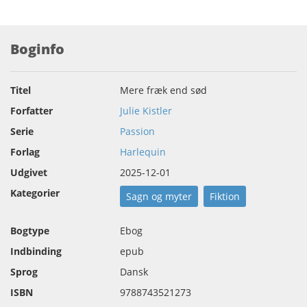
Boginfo
Titel
Mere fræk end sød
Forfatter
Julie Kistler
Serie
Passion
Forlag
Harlequin
Udgivet
2025-12-01
Kategorier
Sagn og myter
Fiktion
Bogtype
Ebog
Indbinding
epub
Sprog
Dansk
ISBN
9788743521273