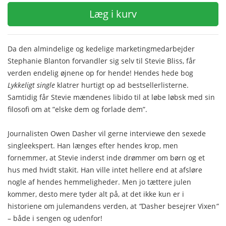
Læg i kurv
Da den almindelige og kedelige marketingmedarbejder
Stephanie Blanton forvandler sig selv til Stevie Bliss, får
verden endelig øjnene op for hende! Hendes hede bog
Lykkeligt single
klatrer hurtigt op ad bestsellerlisterne.
Samtidig får Stevie mændenes libido til at løbe løbsk med sin
filosofi om at ”elske dem og forlade dem”.
Journalisten Owen Dasher vil gerne interviewe den sexede
singleekspert. Han længes efter hendes krop, men
fornemmer, at Stevie inderst inde drømmer om børn og et
hus med hvidt stakit. Han ville intet hellere end at afsløre
nogle af hendes hemmeligheder. Men jo tættere julen
kommer, desto mere tyder alt på, at det ikke kun er i
historiene om julemandens verden, at
”
Dasher besejrer Vixen
”
– både i sengen og udenfor!