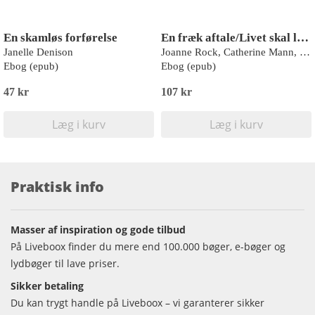
En skamløs forførelse
En fræk aftale/Livet skal leves/Tøjleløse hjerte
Janelle Denison
Joanne Rock, Catherine Mann, Silver James
Ebog (epub)
Ebog (epub)
47 kr
107 kr
Læg i kurv
Læg i kurv
Praktisk info
Masser af inspiration og gode tilbud
På Liveboox finder du mere end 100.000 bøger, e-bøger og
lydbøger til lave priser.
Sikker betaling
Du kan trygt handle på Liveboox – vi garanterer sikker