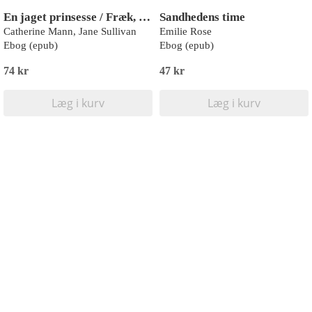
En jaget prinsesse / Fræk, frækkere...
Sandhedens time
Catherine Mann, Jane Sullivan
Emilie Rose
Ebog (epub)
Ebog (epub)
74 kr
47 kr
Læg i kurv
Læg i kurv