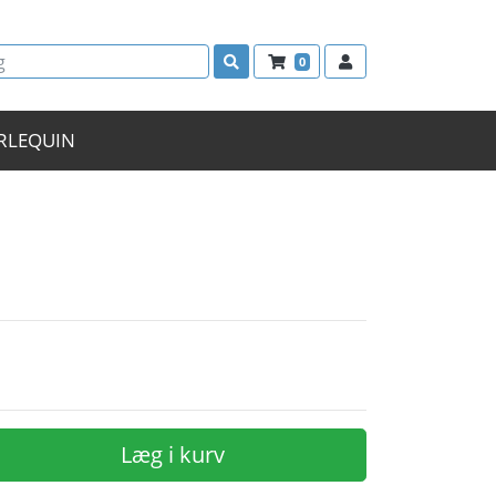
0
RLEQUIN
Læg i kurv