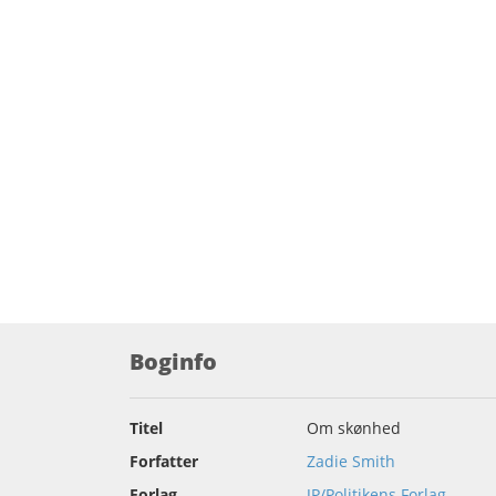
Boginfo
Titel
Om skønhed
Forfatter
Zadie Smith
Forlag
JP/Politikens Forlag