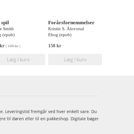
 spil
Forårsfornemmelser
e Smith
Kristin S. Ålovsrud
 (epub)
Ebog (epub)
 kr
158 kr
(
199 kr
)
Læg i kurv
Læg i kurv
age. Leveringstid fremgår ved hver enkelt vare. Du
e til døren eller til en pakkeshop. Digitale bøger