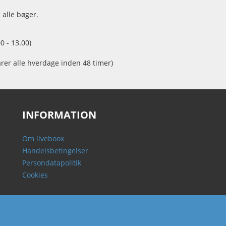
 alle bøger.
0 - 13.00)
arer alle hverdage inden 48 timer)
INFORMATION
Om liveboox
Handelsbetingelser
Persondatapolitik
Cookies