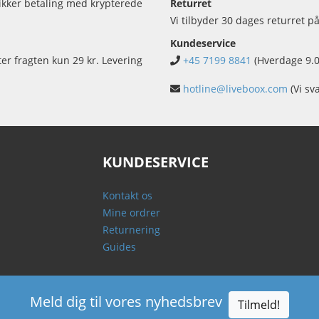
sikker betaling med krypterede
Returret
Vi tilbyder 30 dages returret på
Kundeservice
ter fragten kun 29 kr. Levering
+45 7199 8841
(Hverdage 9.0
hotline@liveboox.com
(Vi sv
KUNDESERVICE
Kontakt os
Mine ordrer
Returnering
Guides
Meld dig til vores nyhedsbrev
Tilmeld!