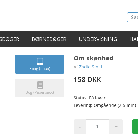
SBØGER
BØRNEBØGER
UNDERVISNING
HA
Om skønhed
Af
Zadie Smith
Ebog (epub)
158 DKK
Bog (Paperback)
Status: På lager
Levering: Omgående (2-5 min)
-
+