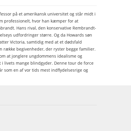
essor på et amerikansk universitet og står midt i
om professionelt, hvor han kæmper for at
brandt. Hans rival, den konservative Rembrandt-
Belseys udfordringer større. Og da Howards søn
atter Victoria, samtidig med at et dødsfald
en række begivenheder, der ryster begge familier.
om at jonglere ungdommens idealisme og
t i livets mange blindgyder. Denne tour de force
år som en af vor tids mest indflydelsesrige og