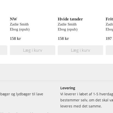
NW
Hvide tænder
Frit
Zadie Smith
Zadie Smith
Zadi
Ebog (epub)
Ebog (epub)
Ebog
158 kr
158 kr
197
Læg i kurv
Læg i kurv
Levering
bøger og lydbøger til lave
Vi leverer i løbet af 1-5 hverd
bestemmer selv, om det skal vær
leveres med det samme.