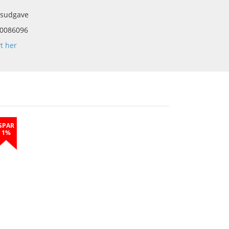
gsudgave
0086096
yt her
SPAR
1%