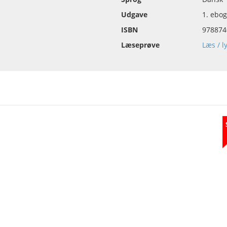
Udgave
1. ebo
ISBN
978874
Læseprøve
Læs / l