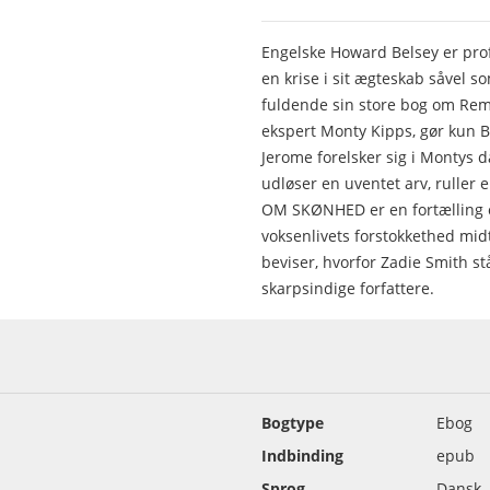
Engelske Howard Belsey er prof
en krise i sit ægteskab såvel s
fuldende sin store bog om Rem
ekspert Monty Kipps, gør kun 
Jerome forelsker sig i Montys d
udløser en uventet arv, ruller 
OM SKØNHED er en fortælling 
voksenlivets forstokkethed mid
beviser, hvorfor Zadie Smith st
skarpsindige forfattere.
Bogtype
Ebog
Indbinding
epub
Sprog
Dansk