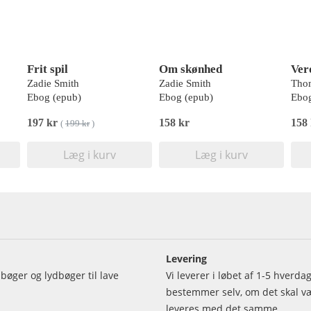
Frit spil
Om skønhed
Zadie Smith
Zadie Smith
Tho
Ebog (epub)
Ebog (epub)
Ebog
197 kr
158 kr
158
(
199 kr
)
Læg i kurv
Læg i kurv
Levering
bøger og lydbøger til lave
Vi leverer i løbet af 1-5 hverd
bestemmer selv, om det skal vær
leveres med det samme.