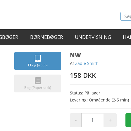
SBØGER
BØRNEBØGER
UNDERVISNING
HA
NW
Af
Zadie Smith
Ebog (epub)
158 DKK
Bog (Paperback)
Status: På lager
Levering: Omgående (2-5 min)
-
+