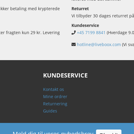
sikker betaling med krypterede
Returret
Vi tilbyder 30 dages returret på
Kundeservice
ter fragten kun 29 kr. Levering
+45 7199 8841
(Hverdage 9.0
hotline@liveboox.com
(Vi sv
KUNDESERVICE
Kontakt os
Mine ordrer
Returnering
Guides
Meld dig til vores nyhedsbrev