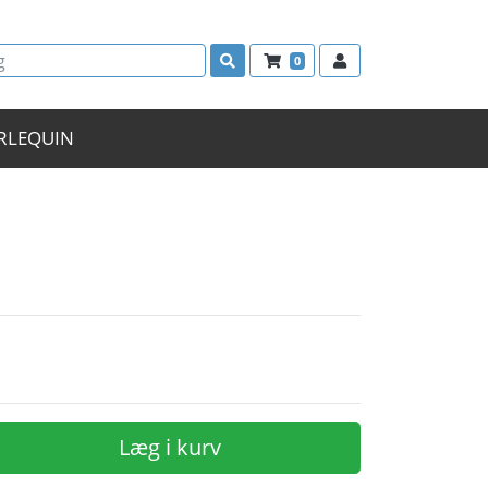
0
RLEQUIN
Læg i kurv