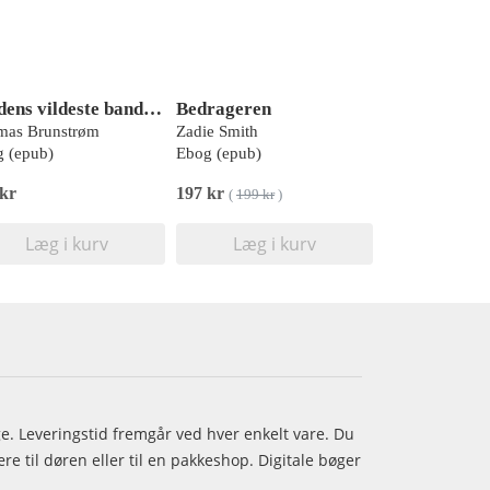
Verdens vildeste banditter 2
Bedrageren
mas Brunstrøm
Zadie Smith
 (epub)
Ebog (epub)
 kr
197 kr
(
199 kr
)
Læg i kurv
Læg i kurv
age. Leveringstid fremgår ved hver enkelt vare. Du
e til døren eller til en pakkeshop. Digitale bøger