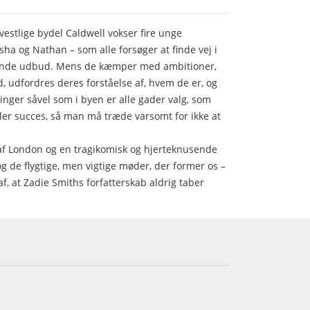
vestlige bydel Caldwell vokser fire unge
sha og Nathan – som alle forsøger at finde vej i
mrende udbud. Mens de kæmper med ambitioner,
, udfordres deres forståelse af, hvem de er, og
ninger såvel som i byen er alle gader valg, som
ller succes, så man må træde varsomt for ikke at
 af London og en tragikomisk og hjerteknusende
g de flygtige, men vigtige møder, der former os –
, at Zadie Smiths forfatterskab aldrig taber