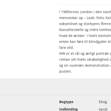
I 1980’ernes London i den nord
mennesker op – Leah, Felix, Kei
voksenlivet og storbyens fli
klasseforskelle og indre tomhed
hvad de ønsker. I livets beslut
enten kan føre til blindgyder e
fare vild.
NW er et råt og ærligt portræt
roman om livets skrøbelighed o
og en suveræn demonstration af
pusten.
Bogtype
Ebog
Indbinding
epub