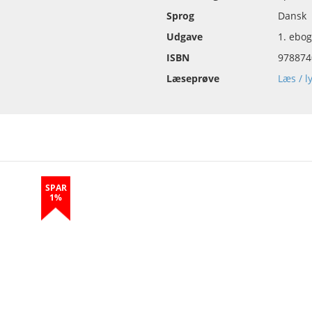
Sprog
Dansk
Udgave
1. ebo
ISBN
978874
Læseprøve
Læs / l
SPAR
1%