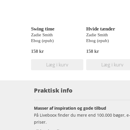
Swing time
Hvide tænder
Zadie Smith
Zadie Smith
Ebog (epub)
Ebog (epub)
158 kr
158 kr
Læg i kurv
Læg i kurv
Praktisk info
Masser af inspiration og gode tilbud
På Liveboox finder du mere end 100.000 bøger, e-
priser.