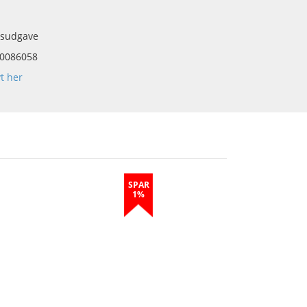
gsudgave
0086058
yt her
SPAR
1%