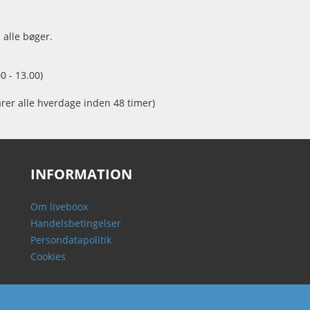
 alle bøger.
0 - 13.00)
arer alle hverdage inden 48 timer)
INFORMATION
Om liveboox
Handelsbetingelser
Persondatapolitik
Cookies