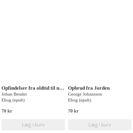
Opfindelser fra oldtid til nutid
Opbrud fra Jorden
Johan Bender
George Johansson
Ebog (epub)
Ebog (epub)
70 kr
70 kr
Læg i kurv
Læg i kurv