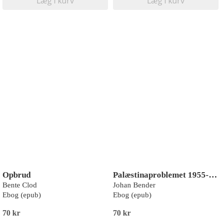
Læg i kurv
Læg i kurv
Opbrud
Palæstinaproblemet 1955-1974. Gennem tre krige i Mellemøsten til fredskonference i Genève
Bente Clod
Johan Bender
Ebog (epub)
Ebog (epub)
70 kr
70 kr